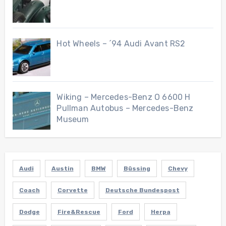
Hot Wheels – ´94 Audi Avant RS2
Wiking – Mercedes-Benz O 6600 H
Pullman Autobus – Mercedes-Benz
Museum
Audi
Austin
BMW
Büssing
Chevy
Coach
Corvette
Deutsche Bundespost
Dodge
Fire&Rescue
Ford
Herpa