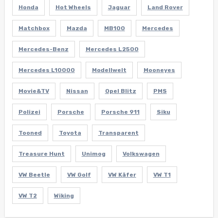
Honda
Hot Wheels
Jaguar
Land Rover
Matchbox
Mazda
MB100
Mercedes
Mercedes-Benz
Mercedes L2500
Mercedes L10000
Modellwelt
Mooneyes
Movie&TV
Nissan
Opel Blitz
PMS
Polizei
Porsche
Porsche 911
Siku
Tooned
Toyota
Transparent
Treasure Hunt
Unimog
Volkswagen
VW Beetle
VW Golf
VW Käfer
VW T1
VW T2
Wiking