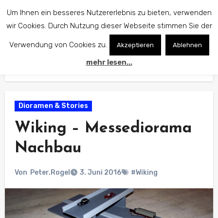
Zum
Um Ihnen ein besseres Nutzererlebnis zu bieten, verwenden
Inhalt
wir Cookies. Durch Nutzung dieser Webseite stimmen Sie der
springen
Verwendung von Cookies zu.
Akzeptieren
Ablehnen
mehr lesen...
Start
Dioramen & Stories
Wiking – Messediorama Nachbau
Dioramen & Stories
Wiking – Messediorama
Nachbau
Von
Peter.Rogel
3. Juni 2016
#Wiking