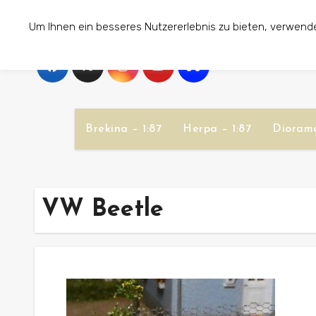
Zum
Um Ihnen ein besseres Nutzererlebnis zu bieten, verwend
Inhalt
springen
Brekina – 1:87
Herpa – 1:87
Diorame
VW Beetle