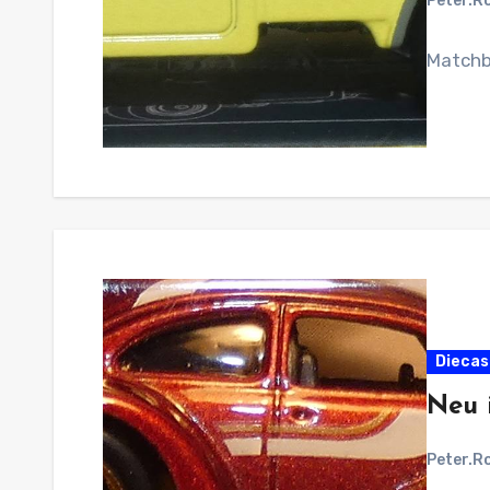
Peter.R
Matchb
Diecas
Neu 
Peter.R