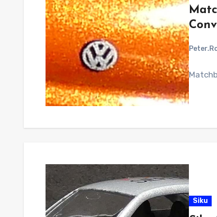
Matc
Conv
Peter.R
Matchb
Siku