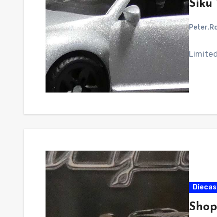
Siku
Peter.R
Limited
Diecas
Shop