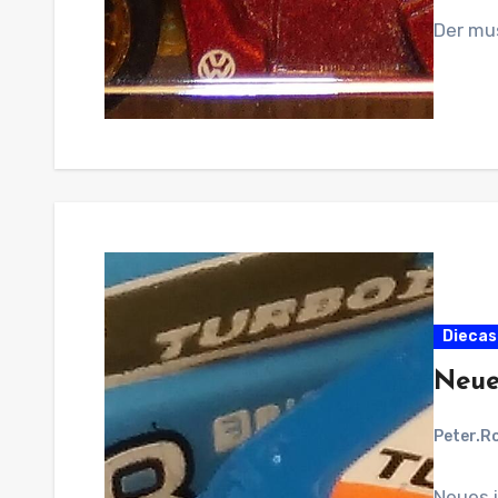
Der mu
Diecas
Neue
Peter.R
Neues 