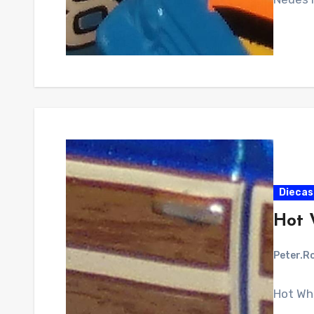
Diecast
Hot 
Peter.R
Hot Wh