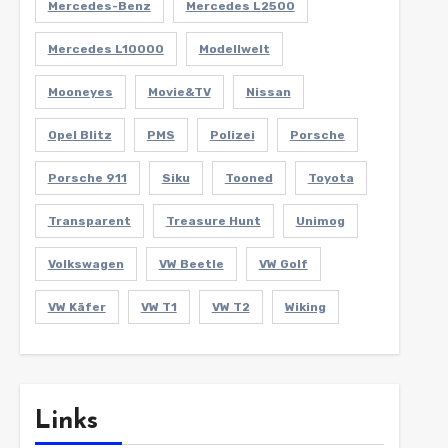
Mercedes-Benz
Mercedes L2500
Mercedes L10000
Modellwelt
Mooneyes
Movie&TV
Nissan
Opel Blitz
PMS
Polizei
Porsche
Porsche 911
Siku
Tooned
Toyota
Transparent
Treasure Hunt
Unimog
Volkswagen
VW Beetle
VW Golf
VW Käfer
VW T1
VW T2
Wiking
Links