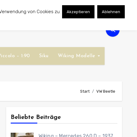
 Verwendung von Cookies zu.
Akzeptieren
Ablehnen
iccolo – 1:90
Siku
Wiking Modelle
Start
VW Beetle
Beliebte Beiträge
Wiking – Mercedes 260 D – 1937