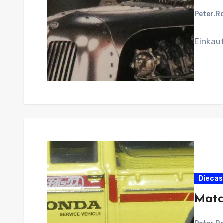
Peter.R
Einkau
Diecas
Matc