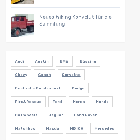
Neues Wiking Konvolut für die
Sammlung
Audi
Austin
BMW
Büssing
Chevy
Coach
Corvette
Deutsche Bundespost
Dodge
Fire&Rescue
Ford
Herpa
Honda
Hot Wheels
Jaguar
Land Rover
Matchbox
Mazda
MB100
Mercedes