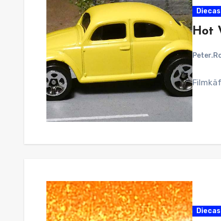
Diecast
Hot 
Peter.R
Filmkäf
Diecast