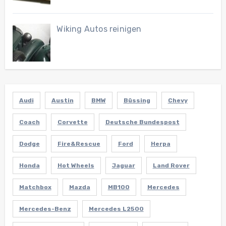
Wiking Autos reinigen
Audi
Austin
BMW
Büssing
Chevy
Coach
Corvette
Deutsche Bundespost
Dodge
Fire&Rescue
Ford
Herpa
Honda
Hot Wheels
Jaguar
Land Rover
Matchbox
Mazda
MB100
Mercedes
Mercedes-Benz
Mercedes L2500