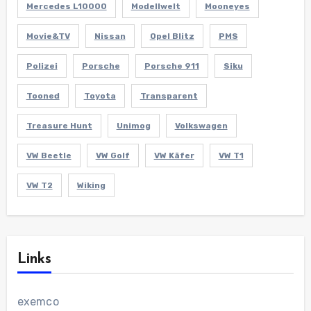
Mercedes L10000
Modellwelt
Mooneyes
Movie&TV
Nissan
Opel Blitz
PMS
Polizei
Porsche
Porsche 911
Siku
Tooned
Toyota
Transparent
Treasure Hunt
Unimog
Volkswagen
VW Beetle
VW Golf
VW Käfer
VW T1
VW T2
Wiking
Links
exemco