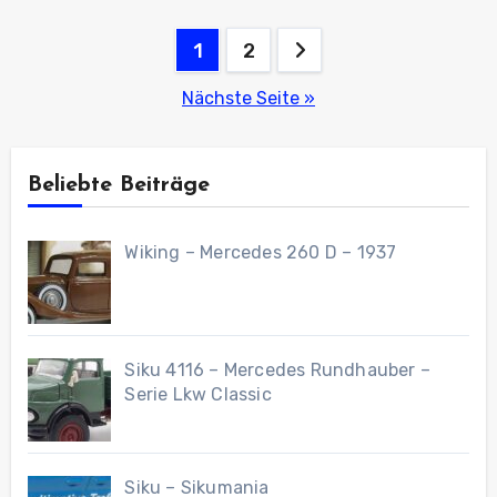
Seitennummerierung
1
2
der
Nächste Seite »
Beiträge
Beliebte Beiträge
Wiking – Mercedes 260 D – 1937
Siku 4116 – Mercedes Rundhauber –
Serie Lkw Classic
Siku – Sikumania