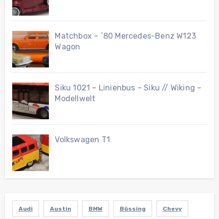
Matchbox – ´80 Mercedes-Benz W123
Wagon
Siku 1021 – Linienbus – Siku // Wiking –
Modellwelt
Volkswagen T1
Audi
Austin
BMW
Büssing
Chevy