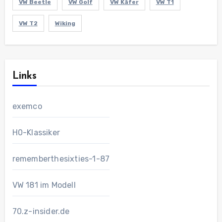
VW Beetle
VW Golf
VW Käfer
VW T1
VW T2
Wiking
Links
exemco
H0-Klassiker
rememberthesixties-1-87
VW 181 im Modell
70.z-insider.de