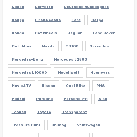
Coach
Corvette
Deutsche Bundespost
Dodge
Fire&Rescue
Ford
Herpa
Honda
Hot Wheels
Jaguar
Land Rover
Matchbox
Mazda
MB100
Mercedes
Mercedes-Benz
Mercedes L2500
Mercedes L10000
Modellwelt
Mooneyes
Movie&TV
Nissan
Opel Blitz
PMS
Polizei
Porsche
Porsche 911
Siku
Tooned
Toyota
Transparent
Treasure Hunt
Unimog
Volkswagen