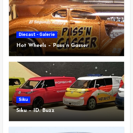
Diecast - Galerie
Hot Wheels – Pass´n Gasser
Siku
Siku – ID. Buzz