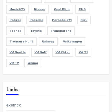
Movie&TV
Nissan
Opel Blitz
PMS
Polizei
Porsche
Porsche 911
Siku
Tooned
Toyota
Transparent
Treasure Hunt
Unimog
Volkswagen
VW Beetle
VW Golf
VW Käfer
VW T1
VW T2
Wiking
Links
exemco