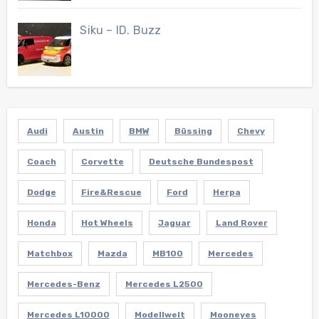
Siku – ID. Buzz
Audi
Austin
BMW
Büssing
Chevy
Coach
Corvette
Deutsche Bundespost
Dodge
Fire&Rescue
Ford
Herpa
Honda
Hot Wheels
Jaguar
Land Rover
Matchbox
Mazda
MB100
Mercedes
Mercedes-Benz
Mercedes L2500
Mercedes L10000
Modellwelt
Mooneyes