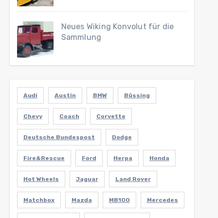
Neues Wiking Konvolut für die
Sammlung
Audi
Austin
BMW
Büssing
Chevy
Coach
Corvette
Deutsche Bundespost
Dodge
Fire&Rescue
Ford
Herpa
Honda
Hot Wheels
Jaguar
Land Rover
Matchbox
Mazda
MB100
Mercedes