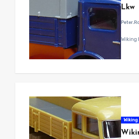
Lkw
Peter.R
Wiking
Wiking 
Wiki