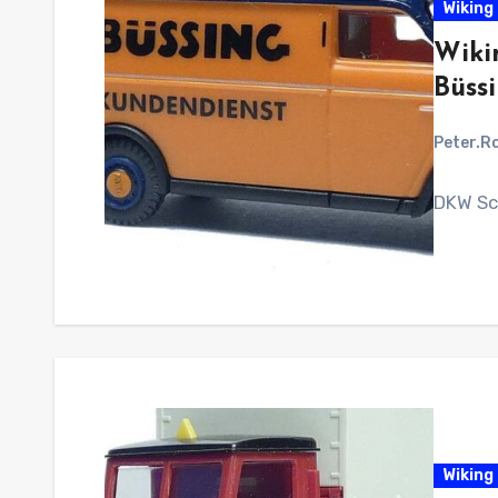
Wiking 
Wiki
Büss
Peter.R
DKW Sc
Wiking