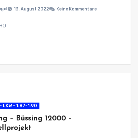
ogel
13. August 2022
Keine Kommentare
 HO
- LKW - 1:87-1:90
ng – Büssing 12000 –
llprojekt