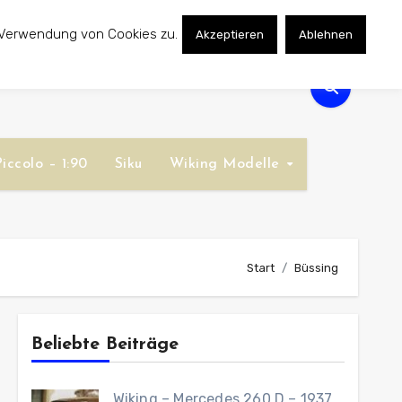
 Verwendung von Cookies zu.
Akzeptieren
Ablehnen
iccolo – 1:90
Siku
Wiking Modelle
Start
Büssing
Beliebte Beiträge
Wiking – Mercedes 260 D – 1937