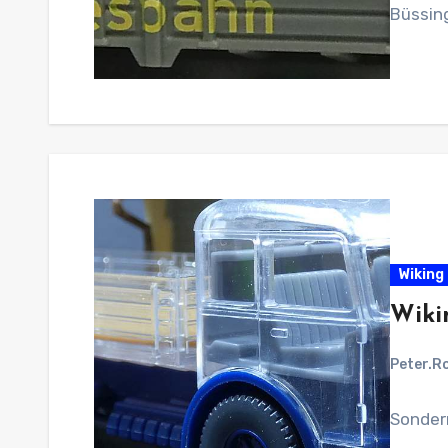
Büssing
Wiking 
Wiki
Peter.R
Sonder