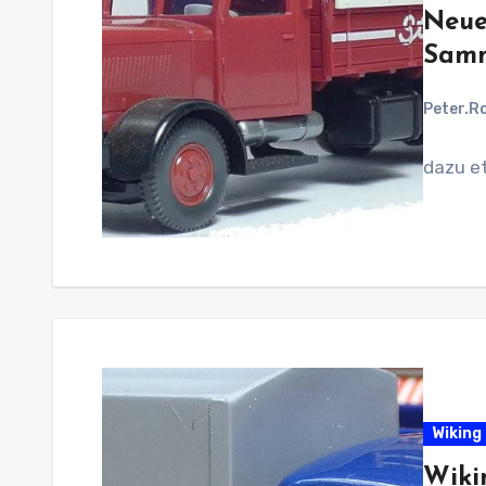
Neue
Sam
Peter.R
dazu et
Wiking 
Wiki