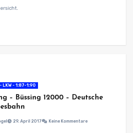
ersicht.
- LKW - 1:87-1:90
ng – Büssing 12000 – Deutsche
esbahn
ogel
29. April 2017
Keine Kommentare