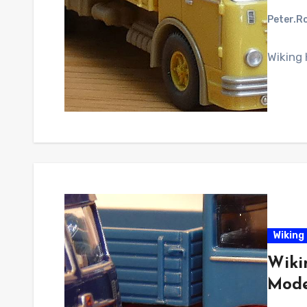
Peter.R
Wiking
Wiking 
Wiki
Mode