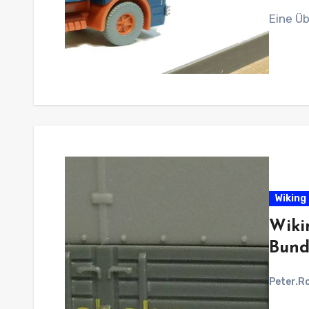
Eine Üb
Wiking 
Wiki
Bund
Peter.R