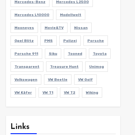
Mercedes-Benz
Mercedes L2500
Mercedes L10000
Modellwelt
Mooneyes
Movie&TV
Nissan
Opel Blitz
PMS
Polizei
Porsche
Porsche 911
Siku
Tooned
Toyota
Transparent
Treasure Hunt
Unimog
Volkswagen
VW Beetle
VW Golf
VW Käfer
VW T1
VW T2
Wiking
Links