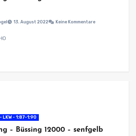
ogel
13. August 2022
Keine Kommentare
 HO
- LKW - 1:87-1:90
ng – Büssing 12000 – senfgelb