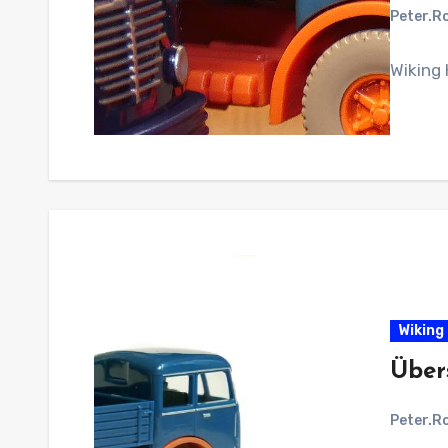
Peter.R
Wiking
Wiking 
Über
Peter.R