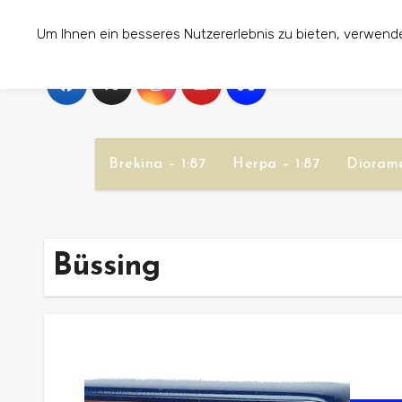
Zum
Um Ihnen ein besseres Nutzererlebnis zu bieten, verwend
Inhalt
springen
Brekina – 1:87
Herpa – 1:87
Diorame
Büssing