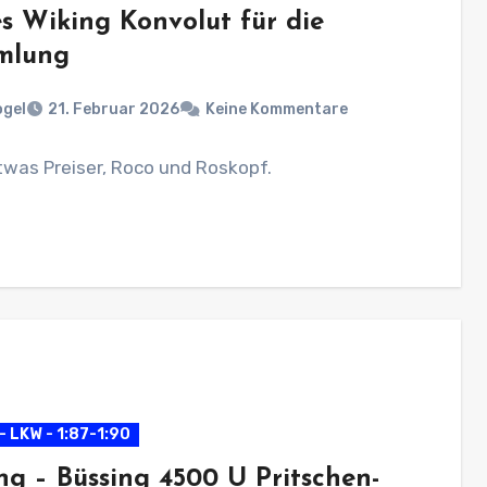
s Wiking Konvolut für die
mlung
ogel
21. Februar 2026
Keine Kommentare
was Preiser, Roco und Roskopf.
- LKW - 1:87-1:90
ng – Büssing 4500 U Pritschen-