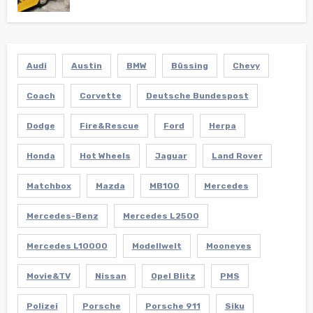
Audi
Austin
BMW
Büssing
Chevy
Coach
Corvette
Deutsche Bundespost
Dodge
Fire&Rescue
Ford
Herpa
Honda
Hot Wheels
Jaguar
Land Rover
Matchbox
Mazda
MB100
Mercedes
Mercedes-Benz
Mercedes L2500
Mercedes L10000
Modellwelt
Mooneyes
Movie&TV
Nissan
Opel Blitz
PMS
Polizei
Porsche
Porsche 911
Siku