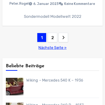
Peter.Rogel
6. Januar 2023
Keine Kommentare
Sondermodell Modellwelt 2022
Seitennummerierung
1
2
der
Nächste Seite »
Beiträge
Beliebte Beiträge
Wiking – Mercedes 540 K – 1936