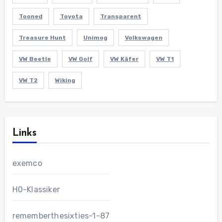
Tooned
Toyota
Transparent
Treasure Hunt
Unimog
Volkswagen
VW Beetle
VW Golf
VW Käfer
VW T1
VW T2
Wiking
Links
exemco
H0-Klassiker
rememberthesixties-1-87