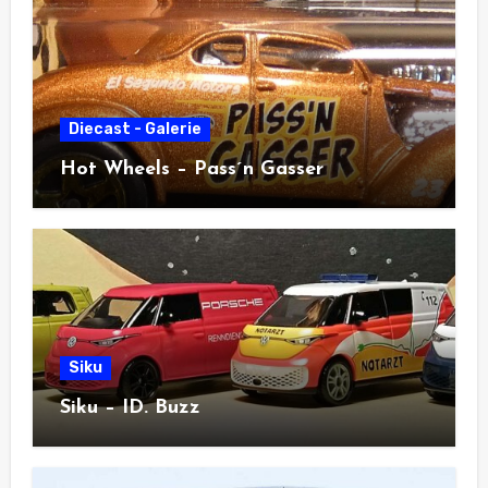
Diecast - Galerie
Hot Wheels – Pass´n Gasser
Siku
Siku – ID. Buzz