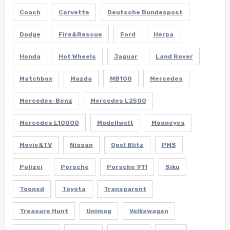
Coach
Corvette
Deutsche Bundespost
Dodge
Fire&Rescue
Ford
Herpa
Honda
Hot Wheels
Jaguar
Land Rover
Matchbox
Mazda
MB100
Mercedes
Mercedes-Benz
Mercedes L2500
Mercedes L10000
Modellwelt
Mooneyes
Movie&TV
Nissan
Opel Blitz
PMS
Polizei
Porsche
Porsche 911
Siku
Tooned
Toyota
Transparent
Treasure Hunt
Unimog
Volkswagen