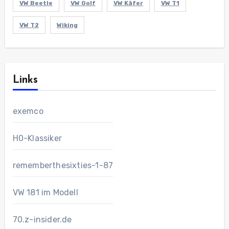
VW Beetle
VW Golf
VW Käfer
VW T1
VW T2
Wiking
Links
exemco
H0-Klassiker
rememberthesixties-1-87
VW 181 im Modell
70.z-insider.de