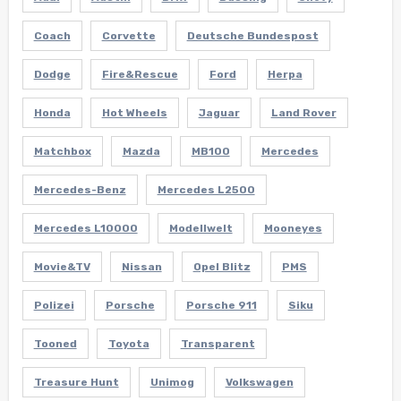
Coach
Corvette
Deutsche Bundespost
Dodge
Fire&Rescue
Ford
Herpa
Honda
Hot Wheels
Jaguar
Land Rover
Matchbox
Mazda
MB100
Mercedes
Mercedes-Benz
Mercedes L2500
Mercedes L10000
Modellwelt
Mooneyes
Movie&TV
Nissan
Opel Blitz
PMS
Polizei
Porsche
Porsche 911
Siku
Tooned
Toyota
Transparent
Treasure Hunt
Unimog
Volkswagen