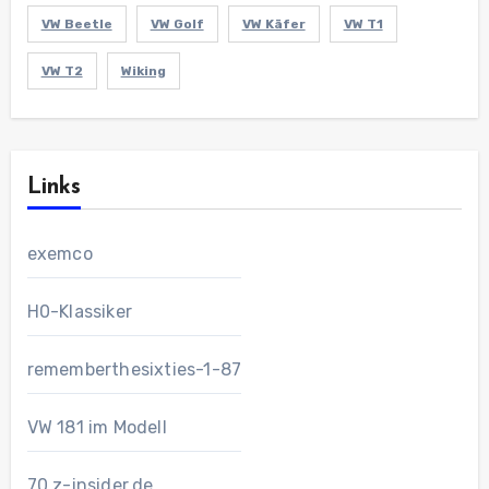
VW Beetle
VW Golf
VW Käfer
VW T1
VW T2
Wiking
Links
exemco
H0-Klassiker
rememberthesixties-1-87
VW 181 im Modell
70.z-insider.de