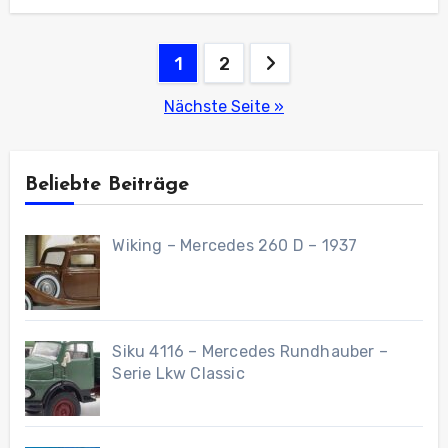
Seitennummerierung
1
2
der
Nächste Seite »
Beiträge
Beliebte Beiträge
Wiking – Mercedes 260 D – 1937
Siku 4116 – Mercedes Rundhauber –
Serie Lkw Classic