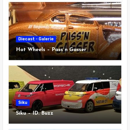
Diecast - Galerie
Hot Wheels – Pass´n Gasser
Siku
Siku – ID. Buzz