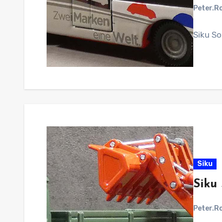
Peter.R
Siku So
Siku
Siku
Peter.R