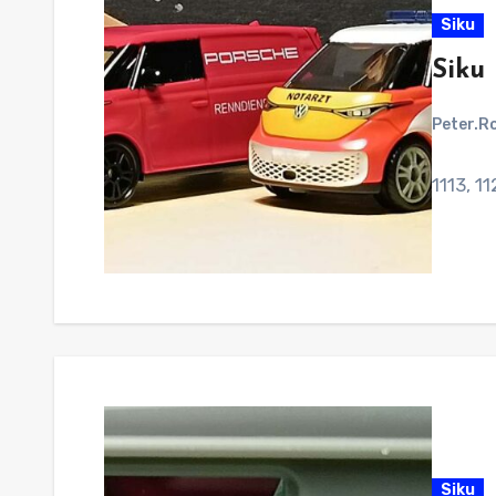
Siku
Siku 
Peter.R
1113, 1
Siku