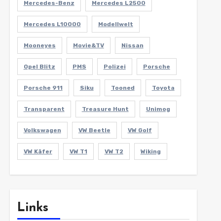
Mercedes-Benz
Mercedes L2500
Mercedes L10000
Modellwelt
Mooneyes
Movie&TV
Nissan
Opel Blitz
PMS
Polizei
Porsche
Porsche 911
Siku
Tooned
Toyota
Transparent
Treasure Hunt
Unimog
Volkswagen
VW Beetle
VW Golf
VW Käfer
VW T1
VW T2
Wiking
Links