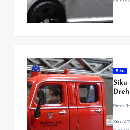
Siku
Siku
Drehl
Peter.R
Siku 41