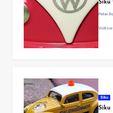
Siku
Peter.R
Volksw
Siku
Siku