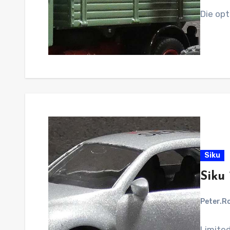
Die op
Siku
Siku
Peter.R
Limited