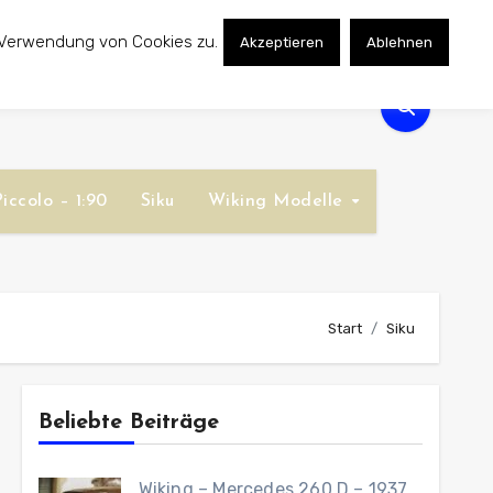
 Verwendung von Cookies zu.
Akzeptieren
Ablehnen
iccolo – 1:90
Siku
Wiking Modelle
Start
Siku
Beliebte Beiträge
Wiking – Mercedes 260 D – 1937