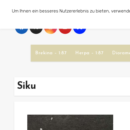
Zum
Um Ihnen ein besseres Nutzererlebnis zu bieten, verwend
Inhalt
springen
Brekina – 1:87
Herpa – 1:87
Diorame
Siku