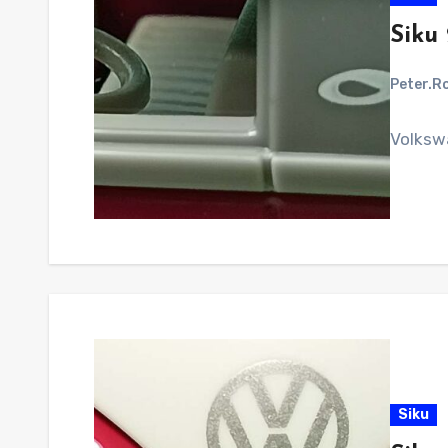
Siku
Peter.R
Volksw
Siku