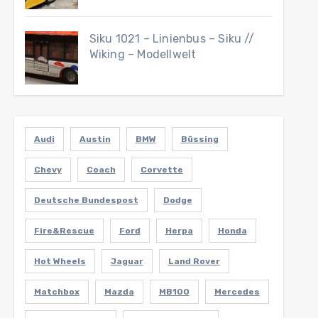
Siku 1021 – Linienbus – Siku //
Wiking – Modellwelt
Audi
Austin
BMW
Büssing
Chevy
Coach
Corvette
Deutsche Bundespost
Dodge
Fire&Rescue
Ford
Herpa
Honda
Hot Wheels
Jaguar
Land Rover
Matchbox
Mazda
MB100
Mercedes