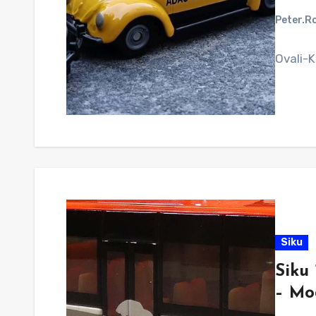
Peter.R
Ovali-K
Siku
Siku 
– Mo