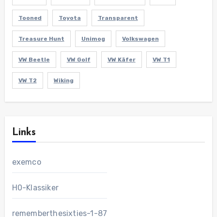
Tooned
Toyota
Transparent
Treasure Hunt
Unimog
Volkswagen
VW Beetle
VW Golf
VW Käfer
VW T1
VW T2
Wiking
Links
exemco
H0-Klassiker
rememberthesixties-1-87