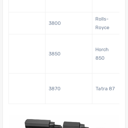
n
Rolls-
S
3800
Royce
L
P
Horch
L
3850
850
8
M
L
3870
Tatra 87
8
H