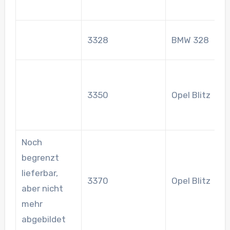
D
D
3328
BMW 328
S
m
V
3350
Opel Blitz
N
A
Noch
begrenzt
lieferbar,
F
3370
Opel Blitz
aber nicht
K
mehr
abgebildet