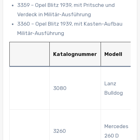
3359 – Opel Blitz 1939, mit Pritsche und
Verdeck in Militär-Ausführung
3360 – Opel Blitz 1939, mit Kasten-Aufbau
Militär-Ausführung
Katalognummer
Modell
B
A
Lanz
m
3080
Bulldog
E
M
L
Mercedes
d
3260
260 D
P