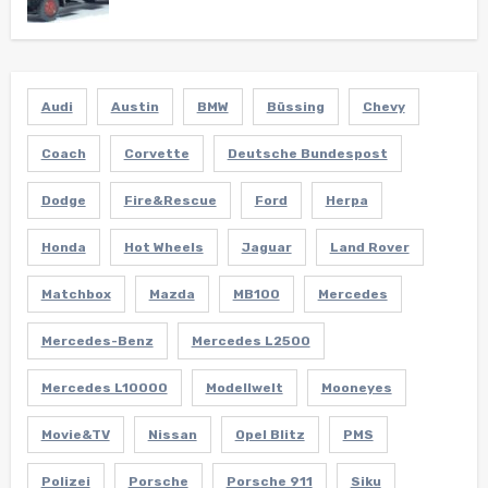
Audi
Austin
BMW
Büssing
Chevy
Coach
Corvette
Deutsche Bundespost
Dodge
Fire&Rescue
Ford
Herpa
Honda
Hot Wheels
Jaguar
Land Rover
Matchbox
Mazda
MB100
Mercedes
Mercedes-Benz
Mercedes L2500
Mercedes L10000
Modellwelt
Mooneyes
Movie&TV
Nissan
Opel Blitz
PMS
Polizei
Porsche
Porsche 911
Siku