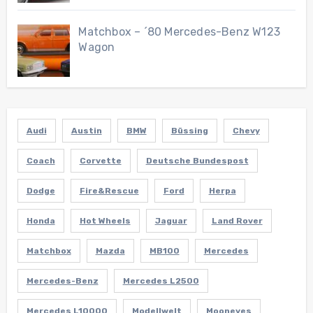
Matchbox – ´80 Mercedes-Benz W123
Wagon
Audi
Austin
BMW
Büssing
Chevy
Coach
Corvette
Deutsche Bundespost
Dodge
Fire&Rescue
Ford
Herpa
Honda
Hot Wheels
Jaguar
Land Rover
Matchbox
Mazda
MB100
Mercedes
Mercedes-Benz
Mercedes L2500
Mercedes L10000
Modellwelt
Mooneyes