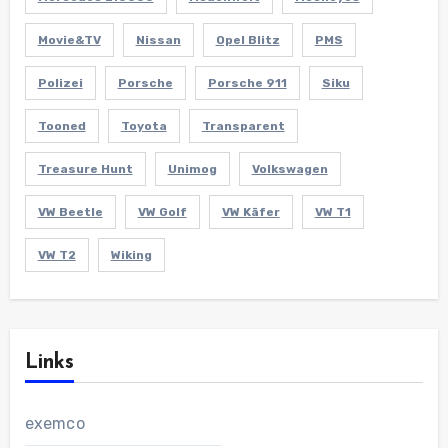
Movie&TV
Nissan
Opel Blitz
PMS
Polizei
Porsche
Porsche 911
Siku
Tooned
Toyota
Transparent
Treasure Hunt
Unimog
Volkswagen
VW Beetle
VW Golf
VW Käfer
VW T1
VW T2
Wiking
Links
exemco