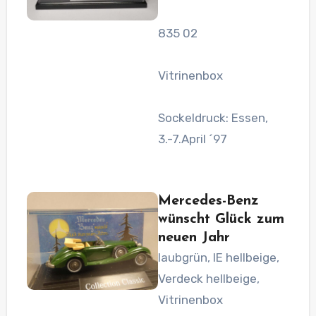
835 02
Vitrinenbox
Sockeldruck: Essen,
3.-7.April ´97
Mercedes-Benz
wünscht Glück zum
neuen Jahr
laubgrün, IE hellbeige,
Verdeck hellbeige,
Vitrinenbox