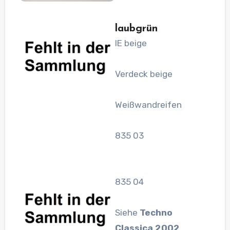
laubgrün
IE beige
Verdeck beige
Weißwandreifen
835 03
835 04
Siehe
Techno
Classica 2002