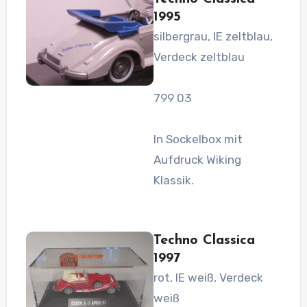
1995
silbergrau, IE zeltblau,
Verdeck zeltblau
799 03
In Sockelbox mit
Aufdruck Wiking
Klassik.
Techno Classica
1997
rot, IE weiß, Verdeck
weiß