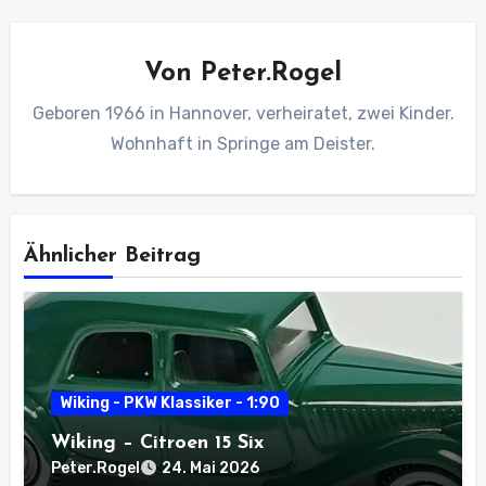
Von
Peter.Rogel
Geboren 1966 in Hannover, verheiratet, zwei Kinder.
Wohnhaft in Springe am Deister.
Ähnlicher Beitrag
Wiking - PKW Klassiker - 1:90
Wiking – Citroen 15 Six
Peter.Rogel
24. Mai 2026