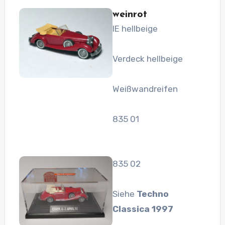
weinrot
IE hellbeige
Verdeck hellbeige
Weißwandreifen
835 01
835 02
Siehe
Techno
Classica 1997