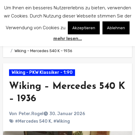
Zum
Um Ihnen ein besseres Nutzererlebnis zu bieten, verwenden
Inhalt
wir Cookies. Durch Nutzung dieser Webseite stimmen Sie der
springen
Verwendung von Cookies zu.
Akzeptieren
Ablehnen
mehr lesen...
Start
Wiking Modelle
Wiking - PKW Klassiker - 1:90
Wiking – Mercedes 540 K – 1936
Wiking - PKW Klassiker - 1:90
Wiking – Mercedes 540 K
– 1936
Von
Peter.Rogel
30. Januar 2026
#Mercedes 540 K
,
#Wiking