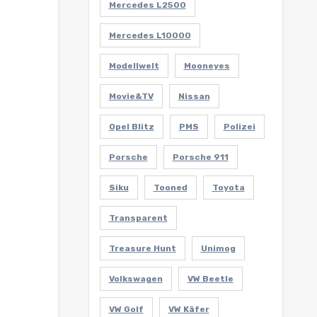
Mercedes L2500
Mercedes L10000
Modellwelt
Mooneyes
Movie&TV
Nissan
Opel Blitz
PMS
Polizei
Porsche
Porsche 911
Siku
Tooned
Toyota
Transparent
Treasure Hunt
Unimog
Volkswagen
VW Beetle
VW Golf
VW Käfer