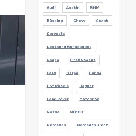
Audi
Austin
BMW
Büssing
Chevy
Coach
Corvette
Deutsche Bundespost
Dodge
Fire&Rescue
Ford
Herpa
Honda
Hot Wheels
Jaguar
Land Rover
Matchbox
Mazda
MB100
Mercedes
Mercedes-Benz