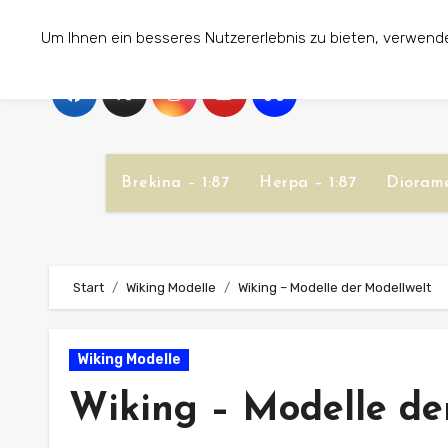
Zum
Um Ihnen ein besseres Nutzererlebnis zu bieten, verwend
Inhalt
springen
Brekina – 1:87
Herpa – 1:87
Diorame
Start
Wiking Modelle
Wiking – Modelle der Modellwelt
Wiking Modelle
Wiking – Modelle de