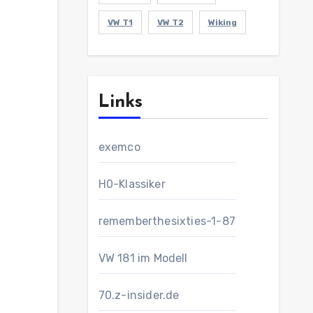
VW T1
VW T2
Wiking
Links
exemco
H0-Klassiker
rememberthesixties-1-87
VW 181 im Modell
70.z-insider.de