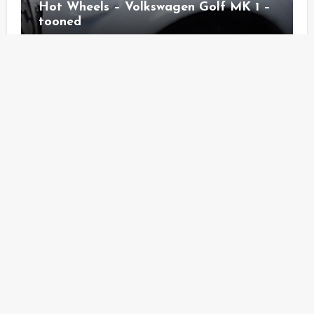
Hot Wheels – Volkswagen Golf MK 1 –
tooned
Diecast - Galerie
Hot Wheels – Pass´n Gasser
Siku