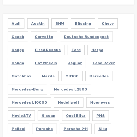
Audi
Austin
BMW
Büssing
Chevy
Coach
Corvette
Deutsche Bundespost
Dodge
Fire&Rescue
Ford
Herpa
Honda
Hot Wheels
Jaguar
Land Rover
Matchbox
Mazda
MB100
Mercedes
Mercedes-Benz
Mercedes L2500
Mercedes L10000
Modellwelt
Mooneyes
Movie&TV
Nissan
Opel Blitz
PMS
Polizei
Porsche
Porsche 911
Siku