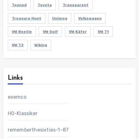
Tooned
Toyota
Transparent
Treasure Hunt
Unimog
Volkswagen
VW Beetle
VW Golf
VW Käfer
VW T1
VW T2
Wiking
Links
exemco
H0-Klassiker
rememberthesixties-1-87