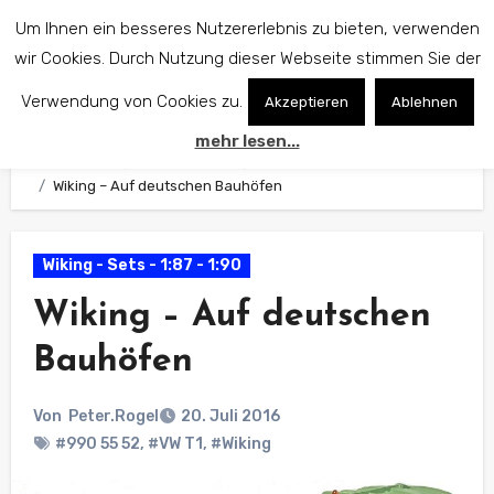
Zum
Um Ihnen ein besseres Nutzererlebnis zu bieten, verwenden
Inhalt
wir Cookies. Durch Nutzung dieser Webseite stimmen Sie der
springen
Verwendung von Cookies zu.
Akzeptieren
Ablehnen
mehr lesen...
Start
Wiking Modelle
Wiking - Sets - 1:87 - 1:90
Wiking – Auf deutschen Bauhöfen
Wiking - Sets - 1:87 - 1:90
Wiking – Auf deutschen
Bauhöfen
Von
Peter.Rogel
20. Juli 2016
#990 55 52
,
#VW T1
,
#Wiking