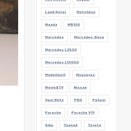
Land Rover
Matchbox
Mazda
MB100
Mercedes
Mercedes-Benz
Mercedes L2500
Mercedes L10000
Modellwelt
Mooneyes
Movie&TV
Nissan
Opel Blitz
PMS
Polizei
Porsche
Porsche 911
Siku
Tooned
Toyota