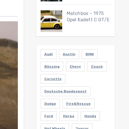
Matchbox – 1975
Opel Kadett C GT/E
Audi
Austin
BMW
Büssing
Chevy
Coach
Corvette
Deutsche Bundespost
Dodge
Fire&Rescue
Ford
Herpa
Honda
Hot Wheels
Jaguar