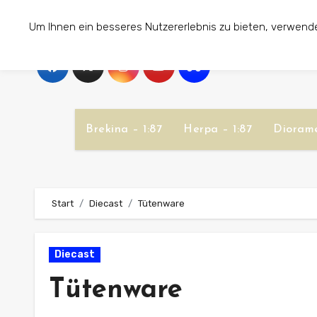
Zum
Um Ihnen ein besseres Nutzererlebnis zu bieten, verwend
Inhalt
springen
Brekina – 1:87
Herpa – 1:87
Diorame
Start
Diecast
Tütenware
Diecast
Tütenware