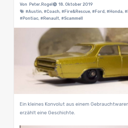
Von
Peter.Rogel
18. Oktober 2019
#Austin
,
#Coach
,
#Fire&Rescue
,
#Ford
,
#Honda
,
#
#Pontiac
,
#Renault
,
#Scammell
Ein kleines Konvolut aus einem Gebrauchtwarenladen. Nicht jedes Modell ist heile oder perfekt, aber jedes
erzählt eine Geschichte.