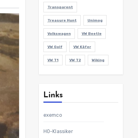
Transparent
Treasure Hunt
Unimog
Volkswagen
VW Beetle
VW Golf
VW Käfer
VW T1
VW T2
Wiking
Links
exemco
H0-Klassiker