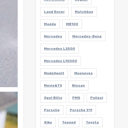
Land Rover
Matchbox
Mazda
MB100
Mercedes
Mercedes-Benz
Mercedes L2500
Mercedes L10000
Modellwelt
Mooneyes
Movie&TV
Nissan
Opel Blitz
PMS
Polizei
Porsche
Porsche 911
Siku
Tooned
Toyota