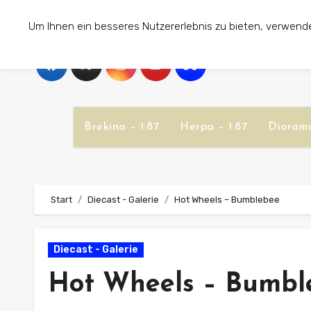
Zum
Um Ihnen ein besseres Nutzererlebnis zu bieten, verwend
Inhalt
springen
Brekina – 1:87
Herpa – 1:87
Diorame
Start
Diecast - Galerie
Hot Wheels – Bumblebee
Diecast - Galerie
Hot Wheels – Bumbl