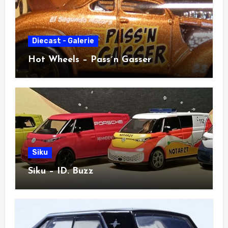
Diecast - Galerie
Hot Wheels – Pass´n Gasser
Siku
Siku – ID. Buzz