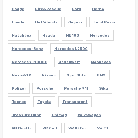
Dodge
Fire&Rescue
Ford
Herpa
Honda
Hot Wheels
Jaguar
Land Rover
Matchbox
Mazda
MB100
Mercedes
Mercedes-Benz
Mercedes L2500
Mercedes L10000
Modellwelt
Mooneyes
Movie&TV
Nissan
Opel Blitz
PMS
Polizei
Porsche
Porsche 911
Siku
Tooned
Toyota
Transparent
Treasure Hunt
Unimog
Volkswagen
VW Beetle
VW Golf
VW Käfer
VW T1