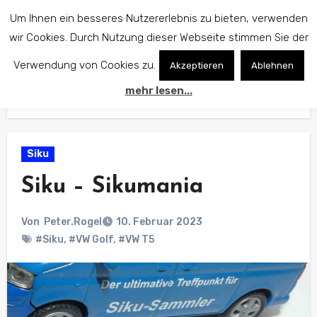
Zum
Um Ihnen ein besseres Nutzererlebnis zu bieten, verwenden
Inhalt
wir Cookies. Durch Nutzung dieser Webseite stimmen Sie der
springen
Verwendung von Cookies zu.
Akzeptieren
Ablehnen
mehr lesen...
Start
Siku
Siku – Sikumania
Siku
Siku – Sikumania
Von
Peter.Rogel
10. Februar 2023
#Siku
,
#VW Golf
,
#VW T5