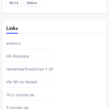
VW T2
Wiking
Links
exemco
H0-Klassiker
rememberthesixties-1-87
VW 181 im Modell
70.z-insider.de
Z-insider.de