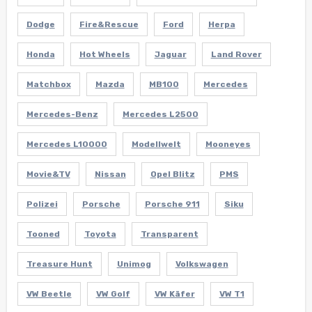
Dodge
Fire&Rescue
Ford
Herpa
Honda
Hot Wheels
Jaguar
Land Rover
Matchbox
Mazda
MB100
Mercedes
Mercedes-Benz
Mercedes L2500
Mercedes L10000
Modellwelt
Mooneyes
Movie&TV
Nissan
Opel Blitz
PMS
Polizei
Porsche
Porsche 911
Siku
Tooned
Toyota
Transparent
Treasure Hunt
Unimog
Volkswagen
VW Beetle
VW Golf
VW Käfer
VW T1