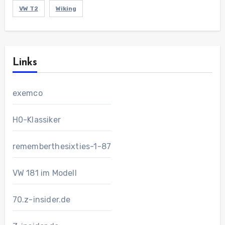
VW T2
Wiking
Links
exemco
H0-Klassiker
rememberthesixties-1-87
VW 181 im Modell
70.z-insider.de