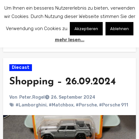
Zum
Um Ihnen ein besseres Nutzererlebnis zu bieten, verwenden
Inhalt
wir Cookies. Durch Nutzung dieser Webseite stimmen Sie der
springen
Verwendung von Cookies zu.
Akzeptieren
Ablehnen
mehr lesen...
Start
Diecast
Shopping – 26.09.2024
Diecast
Shopping – 26.09.2024
Von
Peter.Rogel
26. September 2024
#Lamborghini
,
#Matchbox
,
#Porsche
,
#Porsche 911