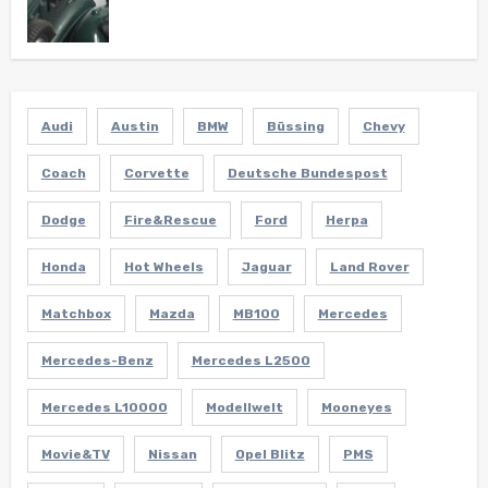
Audi
Austin
BMW
Büssing
Chevy
Coach
Corvette
Deutsche Bundespost
Dodge
Fire&Rescue
Ford
Herpa
Honda
Hot Wheels
Jaguar
Land Rover
Matchbox
Mazda
MB100
Mercedes
Mercedes-Benz
Mercedes L2500
Mercedes L10000
Modellwelt
Mooneyes
Movie&TV
Nissan
Opel Blitz
PMS