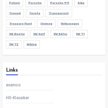
Polizei
Porsche
Porsche 911
Siku
Tooned
Toyota
Transparent
Treasure Hunt
Unimog
Volkswagen
VW Beetle
VW Golf
VW Käfer
VW T1
VW T2
Wiking
Links
exemco
H0-Klassiker