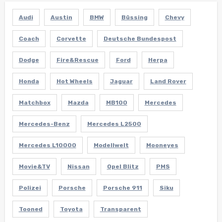
Audi
Austin
BMW
Büssing
Chevy
Coach
Corvette
Deutsche Bundespost
Dodge
Fire&Rescue
Ford
Herpa
Honda
Hot Wheels
Jaguar
Land Rover
Matchbox
Mazda
MB100
Mercedes
Mercedes-Benz
Mercedes L2500
Mercedes L10000
Modellwelt
Mooneyes
Movie&TV
Nissan
Opel Blitz
PMS
Polizei
Porsche
Porsche 911
Siku
Tooned
Toyota
Transparent