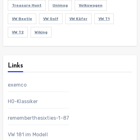
Treasure Hunt
Unimog
Volkswagen
VW Beetle
VW Golf
VW Käfer
VW T1
VW T2
Wiking
Links
exemco
H0-Klassiker
rememberthesixties-1-87
VW 181 im Modell