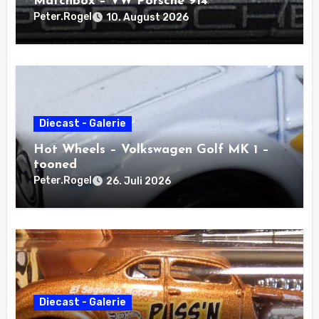
Matchbox – VW Porsche 914
Peter.Rogel
10. August 2026
Diecast - Galerie
Hot Wheels – Volkswagen Golf MK 1 –
tooned
Peter.Rogel
26. Juli 2026
Diecast - Galerie