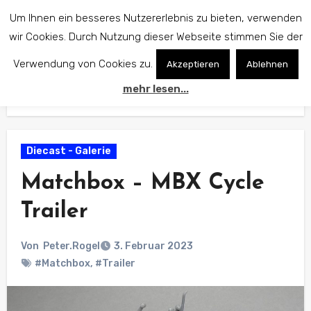
Zum
Um Ihnen ein besseres Nutzererlebnis zu bieten, verwenden
Inhalt
wir Cookies. Durch Nutzung dieser Webseite stimmen Sie der
springen
Verwendung von Cookies zu.
Akzeptieren
Ablehnen
mehr lesen...
Start
Diecast - Galerie
Matchbox – MBX Cycle Trailer
Diecast - Galerie
Matchbox – MBX Cycle
Trailer
Von
Peter.Rogel
3. Februar 2023
#Matchbox
,
#Trailer