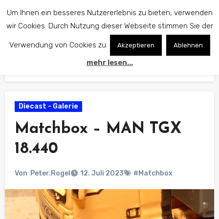
Zum
Um Ihnen ein besseres Nutzererlebnis zu bieten, verwenden
Inhalt
wir Cookies. Durch Nutzung dieser Webseite stimmen Sie der
springen
Verwendung von Cookies zu.
Akzeptieren
Ablehnen
mehr lesen...
Start
Diecast - Galerie
Matchbox – MAN TGX 18.440
Diecast - Galerie
Matchbox – MAN TGX
18.440
Von
Peter.Rogel
12. Juli 2023
#Matchbox