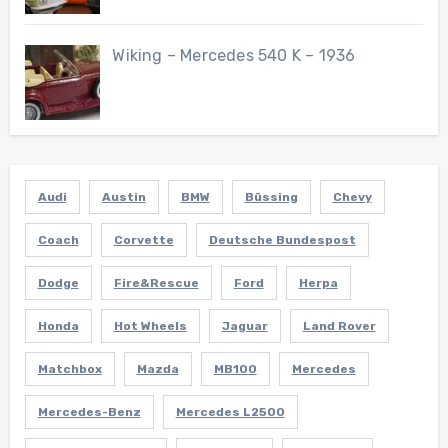
Wiking – Mercedes 540 K – 1936
Audi
Austin
BMW
Büssing
Chevy
Coach
Corvette
Deutsche Bundespost
Dodge
Fire&Rescue
Ford
Herpa
Honda
Hot Wheels
Jaguar
Land Rover
Matchbox
Mazda
MB100
Mercedes
Mercedes-Benz
Mercedes L2500