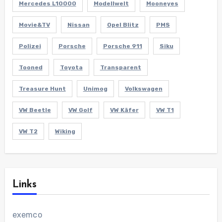
Mercedes L10000
Modellwelt
Mooneyes
Movie&TV
Nissan
Opel Blitz
PMS
Polizei
Porsche
Porsche 911
Siku
Tooned
Toyota
Transparent
Treasure Hunt
Unimog
Volkswagen
VW Beetle
VW Golf
VW Käfer
VW T1
VW T2
Wiking
Links
exemco