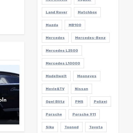
Land Rover
Matchbox
Mazda
MB100
Mercedes
Mercedes-Benz
Mercedes L2500
Mercedes L10000
Modellwelt
Mooneyes
Movie&TV
Nissan
oln
Opel Blitz
PMS
Polizei
Porsche
Porsche 911
Siku
Tooned
Toyota