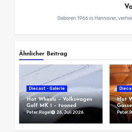
V
Geboren 1966 in Hannover, verhei
Ähnlicher Beitrag
Diecast - Galerie
Diecas
Hot Wheels – Volkswagen
Hot W
Golf MK 1 – tooned
Gasse
Peter.Rogel
Peter.
26. Juli 2026