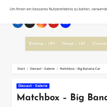
Zum
Um Ihnen ein besseres Nutzererlebnis zu bieten, verwend
Inhalt
springen
Brekina – 1:87
Herpa – 1:87
Diorame
Start
Diecast - Galerie
Matchbox – Big Banana Car
Diecast - Galerie
Matchbox – Big Ban