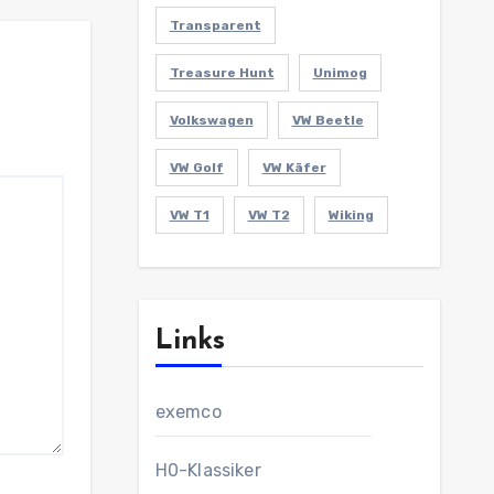
Transparent
Treasure Hunt
Unimog
Volkswagen
VW Beetle
VW Golf
VW Käfer
VW T1
VW T2
Wiking
Links
exemco
H0-Klassiker