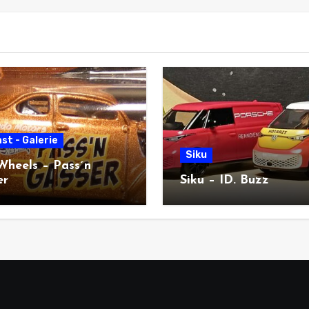
st - Galerie
Siku
Wheels – Pass´n
er
Siku – ID. Buzz