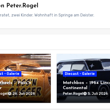
on
Peter.Rogel
ratet, zwei Kinder. Wohnhaft in Springe am Deister.
t - Galerie
Diecast - Galerie
heels – Pass´n
Matchbox – 1964 Linc
r
Continental
Rogel
Peter.Rogel
26. Juli 2026
5. Juli 2026