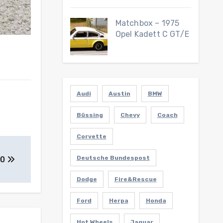
Matchbox – 1975
Opel Kadett C GT/E
Audi
Austin
BMW
Büssing
Chevy
Coach
Corvette
Deutsche Bundespost
10
Dodge
Fire&Rescue
Ford
Herpa
Honda
Hot Wheels
Jaguar