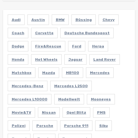
Audi
Austin
BMW
Büssing
Chevy
Coach
Corvette
Deutsche Bundespost
Dodge
Fire&Rescue
Ford
Herpa
Honda
Hot Wheels
Jaguar
Land Rover
Matchbox
Mazda
MB100
Mercedes
Mercedes-Benz
Mercedes L2500
Mercedes L10000
Modellwelt
Mooneyes
Movie&TV
Nissan
Opel Blitz
PMS
Polizei
Porsche
Porsche 911
Siku