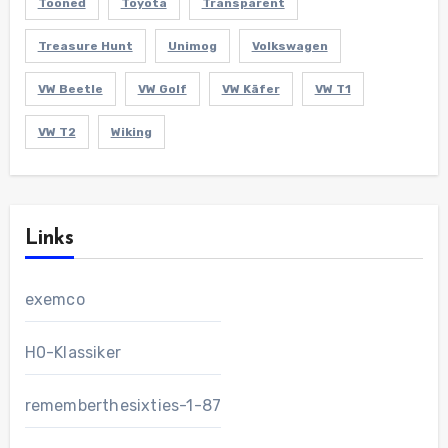
Tooned
Toyota
Transparent
Treasure Hunt
Unimog
Volkswagen
VW Beetle
VW Golf
VW Käfer
VW T1
VW T2
Wiking
Links
exemco
H0-Klassiker
rememberthesixties-1-87