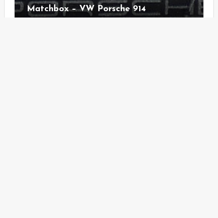
Matchbox – VW Porsche 914
Diecast - Galerie
Hot Wheels – Volkswagen Golf MK 1 –
tooned
Diecast - Galerie