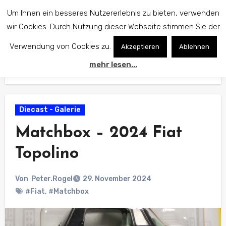
Zum
Um Ihnen ein besseres Nutzererlebnis zu bieten, verwenden
Inhalt
wir Cookies. Durch Nutzung dieser Webseite stimmen Sie der
springen
Verwendung von Cookies zu.
Akzeptieren
Ablehnen
mehr lesen...
Start
Diecast - Galerie
Matchbox – 2024 Fiat Topolino
Diecast - Galerie
Matchbox – 2024 Fiat
Topolino
Von
Peter.Rogel
29. November 2024
#Fiat
,
#Matchbox