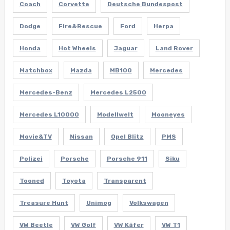
Coach
Corvette
Deutsche Bundespost
Dodge
Fire&Rescue
Ford
Herpa
Honda
Hot Wheels
Jaguar
Land Rover
Matchbox
Mazda
MB100
Mercedes
Mercedes-Benz
Mercedes L2500
Mercedes L10000
Modellwelt
Mooneyes
Movie&TV
Nissan
Opel Blitz
PMS
Polizei
Porsche
Porsche 911
Siku
Tooned
Toyota
Transparent
Treasure Hunt
Unimog
Volkswagen
VW Beetle
VW Golf
VW Käfer
VW T1