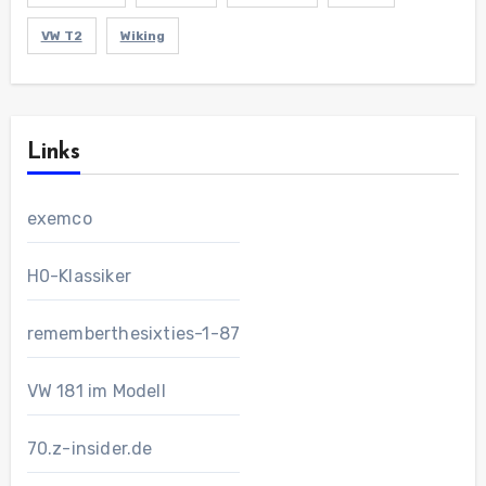
VW T2
Wiking
Links
exemco
H0-Klassiker
rememberthesixties-1-87
VW 181 im Modell
70.z-insider.de