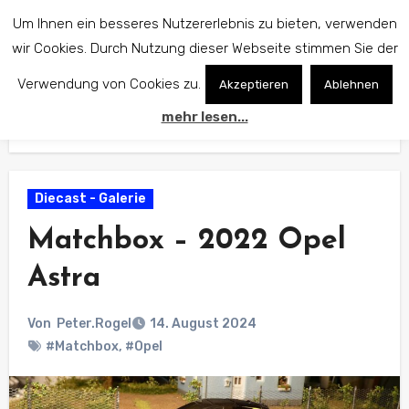
Zum
Um Ihnen ein besseres Nutzererlebnis zu bieten, verwenden
Inhalt
wir Cookies. Durch Nutzung dieser Webseite stimmen Sie der
springen
Verwendung von Cookies zu.
Akzeptieren
Ablehnen
mehr lesen...
Start
Diecast - Galerie
Matchbox – 2022 Opel Astra
Diecast - Galerie
Matchbox – 2022 Opel
Astra
Von
Peter.Rogel
14. August 2024
#Matchbox
,
#Opel