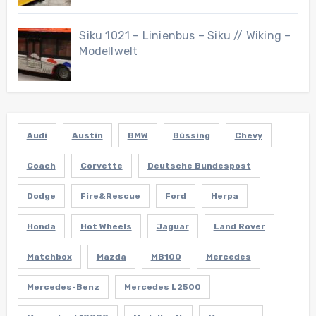
Siku 1021 – Linienbus – Siku // Wiking –
Modellwelt
Audi
Austin
BMW
Büssing
Chevy
Coach
Corvette
Deutsche Bundespost
Dodge
Fire&Rescue
Ford
Herpa
Honda
Hot Wheels
Jaguar
Land Rover
Matchbox
Mazda
MB100
Mercedes
Mercedes-Benz
Mercedes L2500