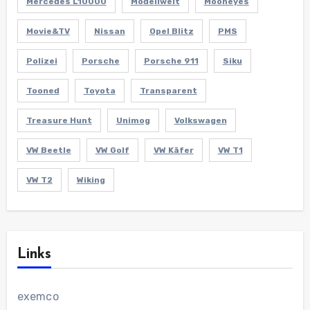
Mercedes L10000
Modellwelt
Mooneyes
Movie&TV
Nissan
Opel Blitz
PMS
Polizei
Porsche
Porsche 911
Siku
Tooned
Toyota
Transparent
Treasure Hunt
Unimog
Volkswagen
VW Beetle
VW Golf
VW Käfer
VW T1
VW T2
Wiking
Links
exemco