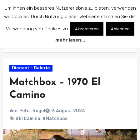
Zum
Um Ihnen ein besseres Nutzererlebnis zu bieten, verwenden
Inhalt
wir Cookies. Durch Nutzung dieser Webseite stimmen Sie der
springen
Verwendung von Cookies zu.
Akzeptieren
Ablehnen
mehr lesen...
Start
Diecast - Galerie
Matchbox – 1970 El Camino
Diecast - Galerie
Matchbox – 1970 El
Camino
Von
Peter.Rogel
9. August 2024
#El Camino
,
#Matchbox