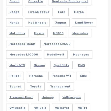
Coach
Corvette
Deutsche Bundespost
Dodge
Fire&Rescue
Ford
Herpa
Honda
Hot Wheels
Jaguar
Land Rover
Matchbox
Mazda
MB100
Mercedes
Mercedes-Benz
Mercedes L2500
Mercedes L10000
Modellwelt
Mooneyes
Movie&TV
Nissan
Opel Blitz
PMS
Polizei
Porsche
Porsche 911
Siku
Tooned
Toyota
Transparent
Treasure Hunt
Unimog
Volkswagen
VW Beetle
VW Golf
VW Käfer
VW T1