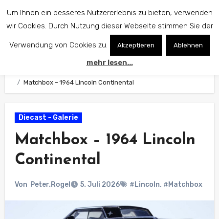
Zum
Um Ihnen ein besseres Nutzererlebnis zu bieten, verwenden
Inhalt
wir Cookies. Durch Nutzung dieser Webseite stimmen Sie der
springen
Verwendung von Cookies zu.
Akzeptieren
Ablehnen
mehr lesen...
Start
Diecast - Galerie
Matchbox – 1964 Lincoln Continental
Diecast - Galerie
Matchbox – 1964 Lincoln
Continental
Von
Peter.Rogel
5. Juli 2026
#Lincoln
,
#Matchbox