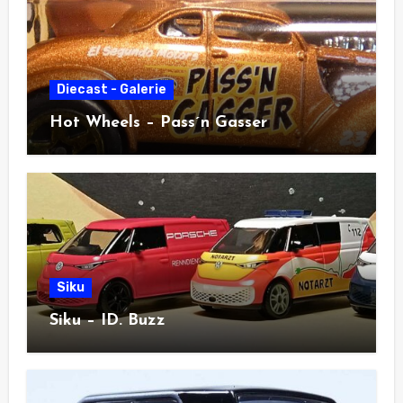
Diecast - Galerie
Hot Wheels – Pass´n Gasser
Siku
Siku – ID. Buzz