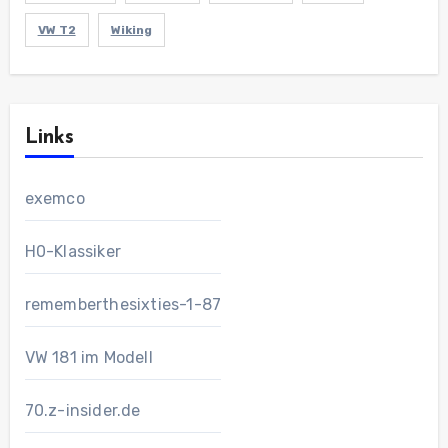
VW T2
Wiking
Links
exemco
H0-Klassiker
rememberthesixties-1-87
VW 181 im Modell
70.z-insider.de