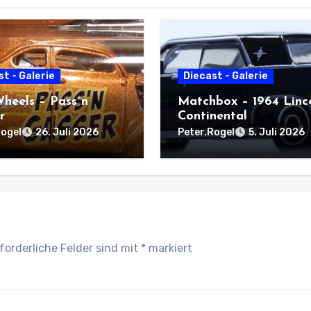
t - Galerie
Diecast - Galerie
heels – Pass´n
Matchbox – 1964 Linc
r
Continental
Rogel
Peter.Rogel
26. Juli 2026
5. Juli 2026
forderliche Felder sind mit
*
markiert