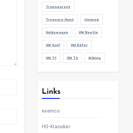
Transparent
Treasure Hunt
Unimog
Volkswagen
VW Beetle
VW Golf
VW Käfer
VW T1
VW T2
Wiking
Links
exemco
H0-Klassiker