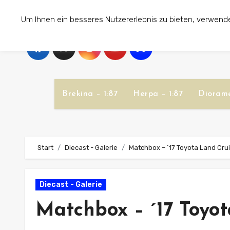
Zum
Um Ihnen ein besseres Nutzererlebnis zu bieten, verwend
Inhalt
springen
Brekina – 1:87
Herpa – 1:87
Diorame
Start
Diecast - Galerie
Matchbox – ´17 Toyota Land Cru
Diecast - Galerie
Matchbox – ´17 Toyot