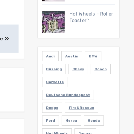
Hot Wheels – Roller
Toaster™
re
Audi
Austin
BMW
Büssing
Chevy
Coach
Corvette
Deutsche Bundespost
Dodge
Fire&Rescue
Ford
Herpa
Honda
Hot Wheels
Jaguar