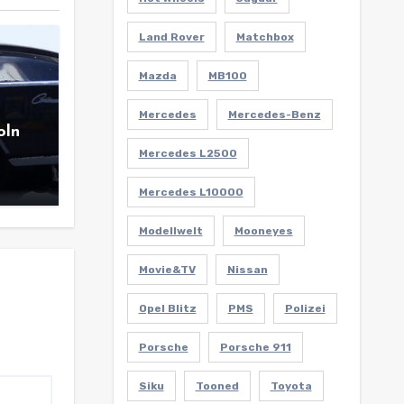
Land Rover
Matchbox
Mazda
MB100
Mercedes
Mercedes-Benz
oln
Mercedes L2500
Mercedes L10000
Modellwelt
Mooneyes
Movie&TV
Nissan
Opel Blitz
PMS
Polizei
Porsche
Porsche 911
Siku
Tooned
Toyota