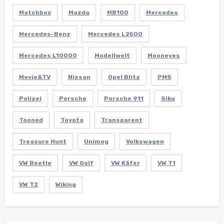
Matchbox
Mazda
MB100
Mercedes
Mercedes-Benz
Mercedes L2500
Mercedes L10000
Modellwelt
Mooneyes
Movie&TV
Nissan
Opel Blitz
PMS
Polizei
Porsche
Porsche 911
Siku
Tooned
Toyota
Transparent
Treasure Hunt
Unimog
Volkswagen
VW Beetle
VW Golf
VW Käfer
VW T1
VW T2
Wiking