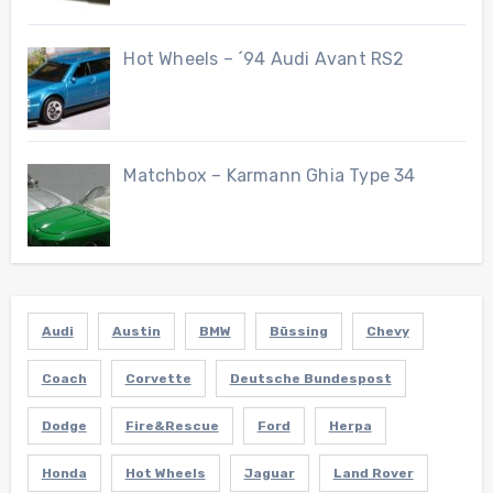
Hot Wheels – ´94 Audi Avant RS2
Matchbox – Karmann Ghia Type 34
Audi
Austin
BMW
Büssing
Chevy
Coach
Corvette
Deutsche Bundespost
Dodge
Fire&Rescue
Ford
Herpa
Honda
Hot Wheels
Jaguar
Land Rover