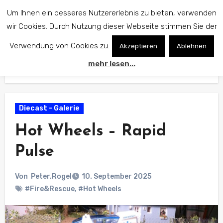
Zum
Um Ihnen ein besseres Nutzererlebnis zu bieten, verwenden
Inhalt
wir Cookies. Durch Nutzung dieser Webseite stimmen Sie der
springen
Verwendung von Cookies zu.
Akzeptieren
Ablehnen
mehr lesen...
Start
Diecast - Galerie
Hot Wheels – Rapid Pulse
Diecast - Galerie
Hot Wheels – Rapid
Pulse
Von
Peter.Rogel
10. September 2025
#Fire&Rescue
,
#Hot Wheels