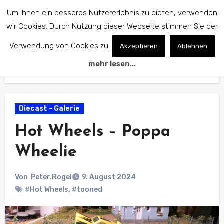
Zum
Um Ihnen ein besseres Nutzererlebnis zu bieten, verwenden
Inhalt
wir Cookies. Durch Nutzung dieser Webseite stimmen Sie der
springen
Verwendung von Cookies zu.
Akzeptieren
Ablehnen
mehr lesen...
Start
Diecast - Galerie
Hot Wheels – Poppa Wheelie
Diecast - Galerie
Hot Wheels – Poppa
Wheelie
Von
Peter.Rogel
9. August 2024
#Hot Wheels
,
#tooned