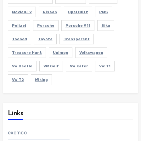
Movie&TV
Nissan
Opel Blitz
PMS
Polizei
Porsche
Porsche 911
Siku
Tooned
Toyota
Transparent
Treasure Hunt
Unimog
Volkswagen
VW Beetle
VW Golf
VW Käfer
VW T1
VW T2
Wiking
Links
exemco