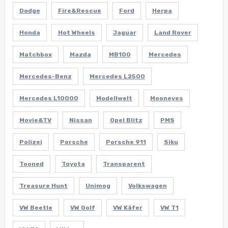
Dodge
Fire&Rescue
Ford
Herpa
Honda
Hot Wheels
Jaguar
Land Rover
Matchbox
Mazda
MB100
Mercedes
Mercedes-Benz
Mercedes L2500
Mercedes L10000
Modellwelt
Mooneyes
Movie&TV
Nissan
Opel Blitz
PMS
Polizei
Porsche
Porsche 911
Siku
Tooned
Toyota
Transparent
Treasure Hunt
Unimog
Volkswagen
VW Beetle
VW Golf
VW Käfer
VW T1