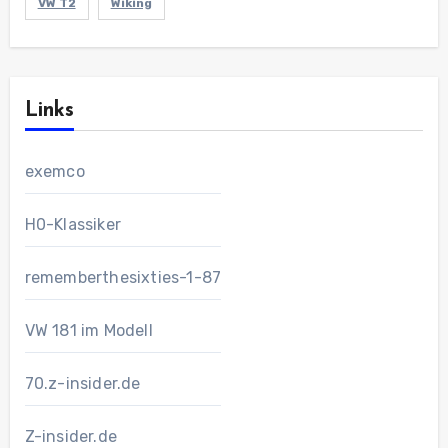
VW T2
Wiking
Links
exemco
H0-Klassiker
rememberthesixties-1-87
VW 181 im Modell
70.z-insider.de
Z-insider.de