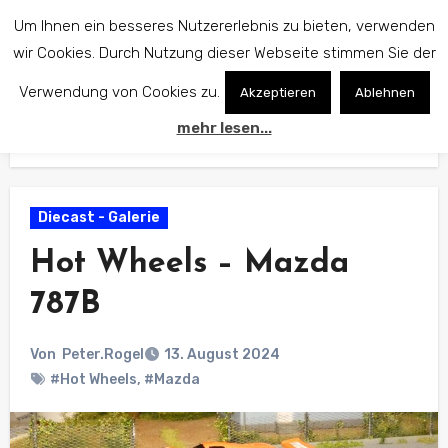
Zum
Um Ihnen ein besseres Nutzererlebnis zu bieten, verwenden
Inhalt
wir Cookies. Durch Nutzung dieser Webseite stimmen Sie der
springen
Verwendung von Cookies zu.
Akzeptieren
Ablehnen
mehr lesen...
Start
Diecast - Galerie
Hot Wheels – Mazda 787B
Diecast - Galerie
Hot Wheels – Mazda
787B
Von
Peter.Rogel
13. August 2024
#Hot Wheels
,
#Mazda