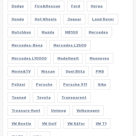
Dodge
Fire&Rescue
Ford
Herpa
Honda
Hot Wheels
Jaguar
Land Rover
Matchbox
Mazda
MB100
Mercedes
Mercedes-Benz
Mercedes L2500
Mercedes L10000
Modellwelt
Mooneyes
Movie&TV
Nissan
Opel Blitz
PMS
Polizei
Porsche
Porsche 911
Siku
Tooned
Toyota
Transparent
Treasure Hunt
Unimog
Volkswagen
VW Beetle
VW Golf
VW Käfer
VW T1