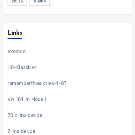
VW T2
Wiking
Links
exemco
H0-Klassiker
rememberthesixties-1-87
VW 181 im Modell
70.z-insider.de
Z-insider.de