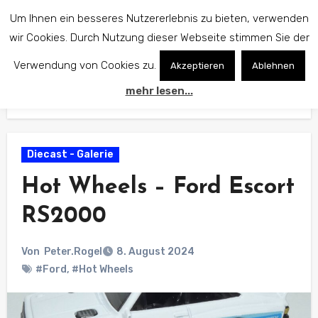
Zum
Um Ihnen ein besseres Nutzererlebnis zu bieten, verwenden
Inhalt
wir Cookies. Durch Nutzung dieser Webseite stimmen Sie der
springen
Verwendung von Cookies zu.
Akzeptieren
Ablehnen
mehr lesen...
Start
Diecast - Galerie
Hot Wheels – Ford Escort RS2000
Diecast - Galerie
Hot Wheels – Ford Escort
RS2000
Von
Peter.Rogel
8. August 2024
#Ford
,
#Hot Wheels