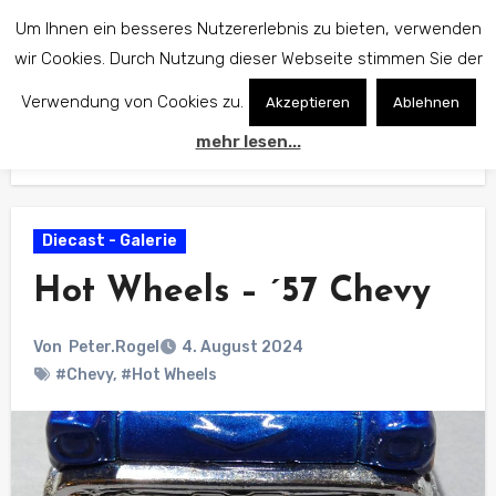
Zum
Um Ihnen ein besseres Nutzererlebnis zu bieten, verwenden
Inhalt
wir Cookies. Durch Nutzung dieser Webseite stimmen Sie der
springen
Verwendung von Cookies zu.
Akzeptieren
Ablehnen
mehr lesen...
Start
Diecast - Galerie
Hot Wheels – ´57 Chevy
Diecast - Galerie
Hot Wheels – ´57 Chevy
Von
Peter.Rogel
4. August 2024
#Chevy
,
#Hot Wheels