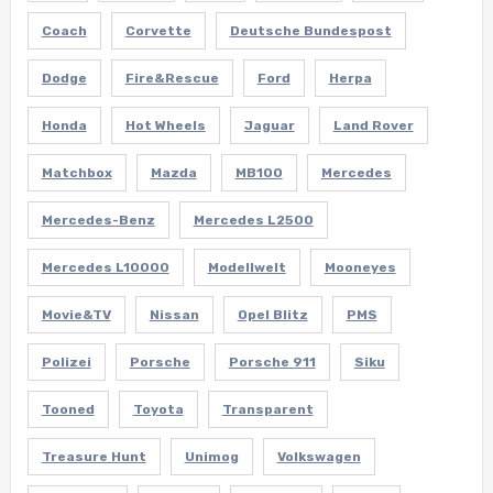
Coach
Corvette
Deutsche Bundespost
Dodge
Fire&Rescue
Ford
Herpa
Honda
Hot Wheels
Jaguar
Land Rover
Matchbox
Mazda
MB100
Mercedes
Mercedes-Benz
Mercedes L2500
Mercedes L10000
Modellwelt
Mooneyes
Movie&TV
Nissan
Opel Blitz
PMS
Polizei
Porsche
Porsche 911
Siku
Tooned
Toyota
Transparent
Treasure Hunt
Unimog
Volkswagen