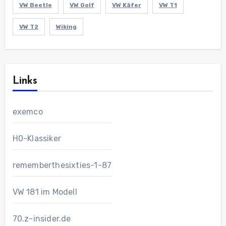
VW Beetle
VW Golf
VW Käfer
VW T1
VW T2
Wiking
Links
exemco
H0-Klassiker
rememberthesixties-1-87
VW 181 im Modell
70.z-insider.de