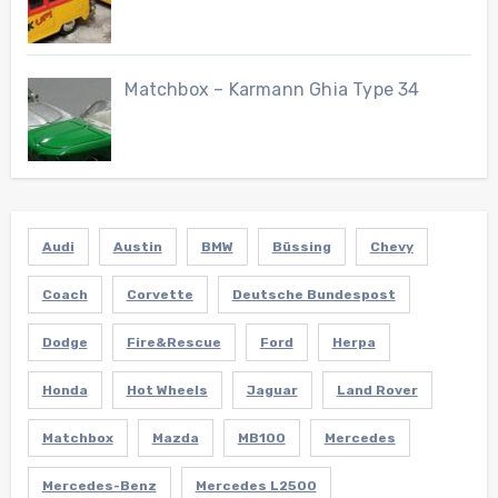
Matchbox – Karmann Ghia Type 34
Audi
Austin
BMW
Büssing
Chevy
Coach
Corvette
Deutsche Bundespost
Dodge
Fire&Rescue
Ford
Herpa
Honda
Hot Wheels
Jaguar
Land Rover
Matchbox
Mazda
MB100
Mercedes
Mercedes-Benz
Mercedes L2500