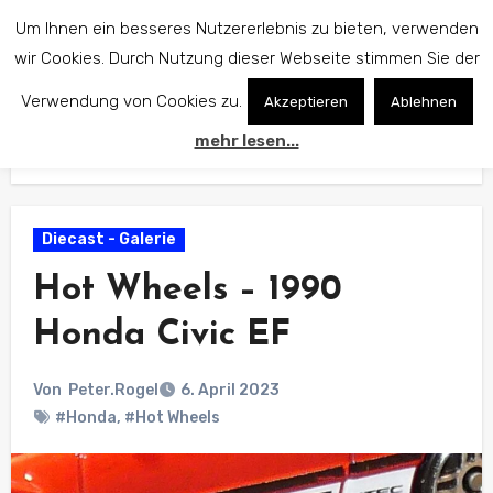
Zum
Um Ihnen ein besseres Nutzererlebnis zu bieten, verwenden
Inhalt
wir Cookies. Durch Nutzung dieser Webseite stimmen Sie der
springen
Verwendung von Cookies zu.
Akzeptieren
Ablehnen
mehr lesen...
Start
Diecast - Galerie
Hot Wheels – 1990 Honda Civic EF
Diecast - Galerie
Hot Wheels – 1990
Honda Civic EF
Von
Peter.Rogel
6. April 2023
#Honda
,
#Hot Wheels