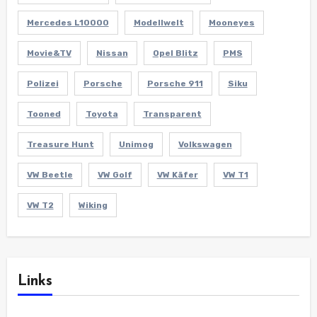
Mercedes L10000
Modellwelt
Mooneyes
Movie&TV
Nissan
Opel Blitz
PMS
Polizei
Porsche
Porsche 911
Siku
Tooned
Toyota
Transparent
Treasure Hunt
Unimog
Volkswagen
VW Beetle
VW Golf
VW Käfer
VW T1
VW T2
Wiking
Links