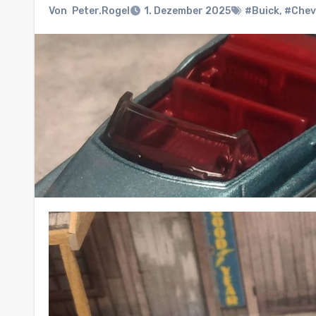
Von
Peter.Rogel
1. Dezember 2025
#Buick
,
#Chev