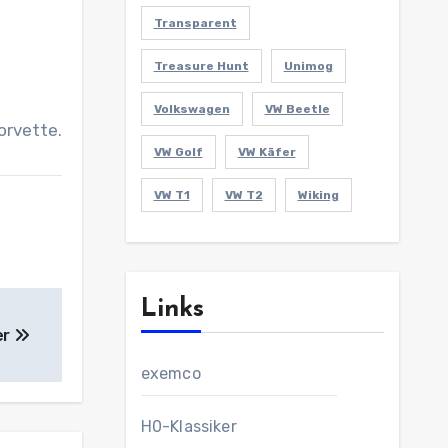
Transparent
Treasure Hunt
Unimog
Volkswagen
VW Beetle
orvette.
VW Golf
VW Käfer
VW T1
VW T2
Wiking
Links
er
exemco
H0-Klassiker