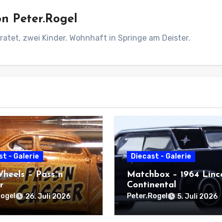
on
Peter.Rogel
ratet, zwei Kinder. Wohnhaft in Springe am Deister.
t - Galerie
Diecast - Galerie
heels – Pass´n
Matchbox – 1964 Linc
r
Continental
Rogel
Peter.Rogel
26. Juli 2026
5. Juli 2026