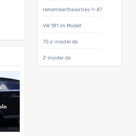
rememberthesixties-1-87
VW 181 im Modell
70.z-insider.de
Z-insider.de
oln