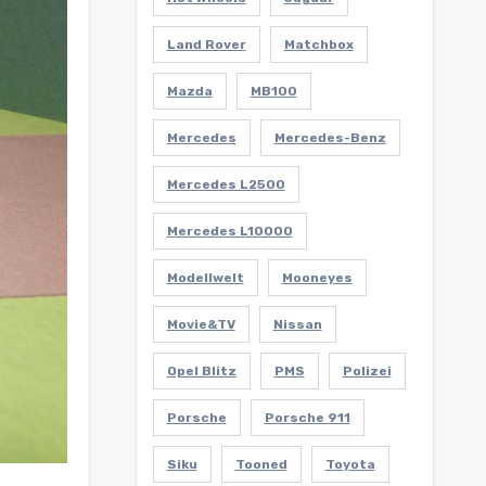
Land Rover
Matchbox
Mazda
MB100
Mercedes
Mercedes-Benz
Mercedes L2500
Mercedes L10000
Modellwelt
Mooneyes
Movie&TV
Nissan
Opel Blitz
PMS
Polizei
Porsche
Porsche 911
Siku
Tooned
Toyota