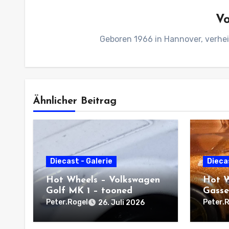
V
Geboren 1966 in Hannover, verhei
Ähnlicher Beitrag
Diecast - Galerie
Diecas
Hot Wheels – Volkswagen
Hot W
Golf MK 1 – tooned
Gasse
Peter.Rogel
Peter.
26. Juli 2026