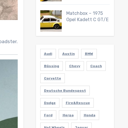
Matchbox – 1975
Opel Kadett C GT/E
oadster.
Audi
Austin
BMW
Büssing
Chevy
Coach
Corvette
Deutsche Bundespost
Dodge
Fire&Rescue
Ford
Herpa
Honda
Hot Wheels
Jaguar