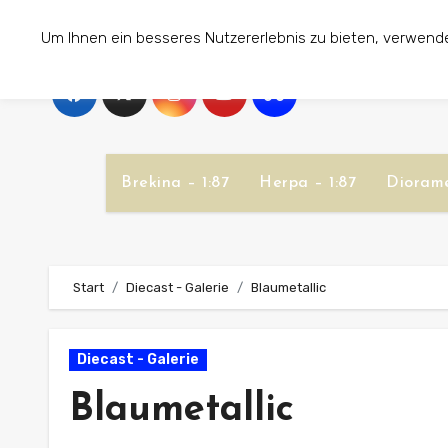
Zum
Um Ihnen ein besseres Nutzererlebnis zu bieten, verwend
Inhalt
springen
Brekina – 1:87
Herpa – 1:87
Diorame
Start
Diecast - Galerie
Blaumetallic
Diecast - Galerie
Blaumetallic