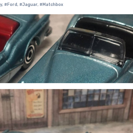
y
,
#Ford
,
#Jaguar
,
#Matchbox