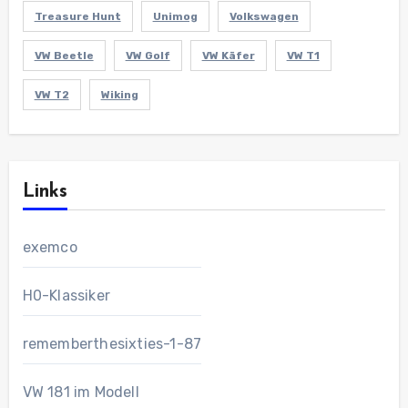
Treasure Hunt
Unimog
Volkswagen
VW Beetle
VW Golf
VW Käfer
VW T1
VW T2
Wiking
Links
exemco
H0-Klassiker
rememberthesixties-1-87
VW 181 im Modell