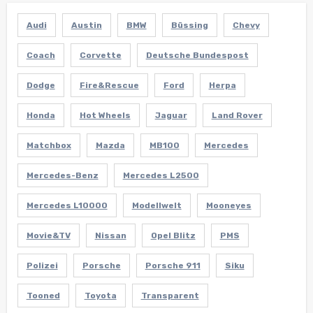
Audi
Austin
BMW
Büssing
Chevy
Coach
Corvette
Deutsche Bundespost
Dodge
Fire&Rescue
Ford
Herpa
Honda
Hot Wheels
Jaguar
Land Rover
Matchbox
Mazda
MB100
Mercedes
Mercedes-Benz
Mercedes L2500
Mercedes L10000
Modellwelt
Mooneyes
Movie&TV
Nissan
Opel Blitz
PMS
Polizei
Porsche
Porsche 911
Siku
Tooned
Toyota
Transparent