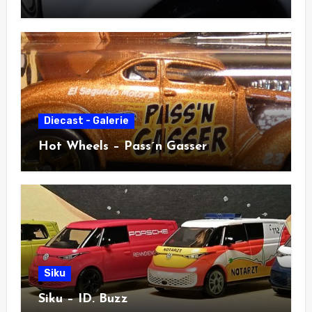
Diecast - Galerie
Hot Wheels – Pass´n Gasser
Siku
Siku – ID. Buzz