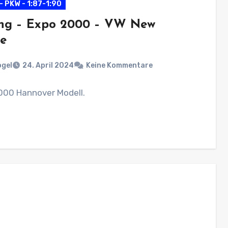
- PKW - 1:87-1:90
ng – Expo 2000 – VW New
le
ogel
24. April 2024
Keine Kommentare
000 Hannover Modell.