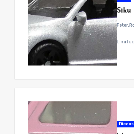
Siku
Peter.R
Limited
Diecast