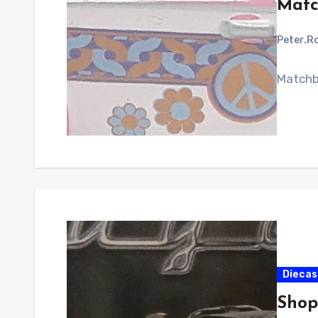
Matc
Peter.R
Matchb
Diecas
Shop