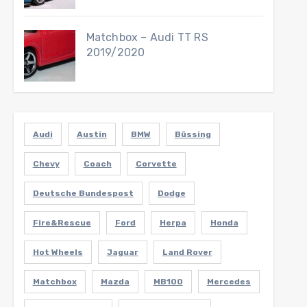
Matchbox – Audi TT RS
2019/2020
Audi
Austin
BMW
Büssing
Chevy
Coach
Corvette
Deutsche Bundespost
Dodge
Fire&Rescue
Ford
Herpa
Honda
Hot Wheels
Jaguar
Land Rover
Matchbox
Mazda
MB100
Mercedes