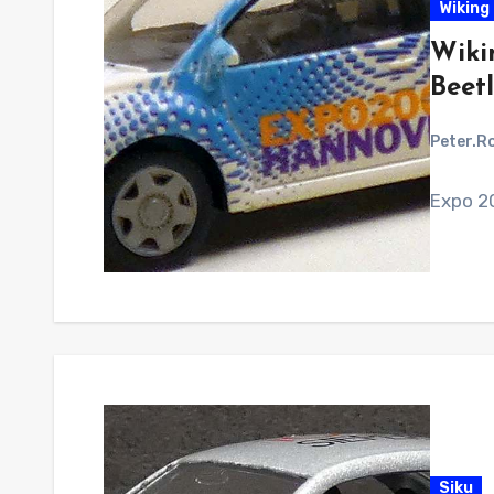
Wiking 
Wiki
Beet
Peter.R
Expo 2
Siku