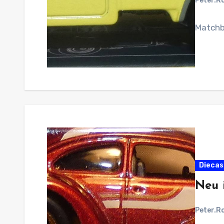
Peter.R
Matchb
Diecas
Neu 
Peter.R