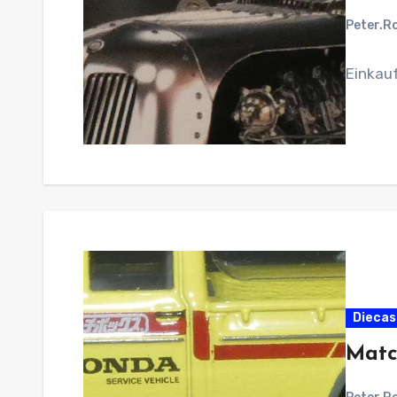
Peter.R
Einkau
Diecas
Matc