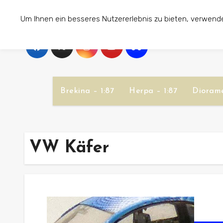
Zum
Um Ihnen ein besseres Nutzererlebnis zu bieten, verwend
Inhalt
springen
Brekina – 1:87
Herpa – 1:87
Diorame
VW Käfer