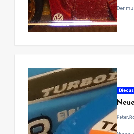
Der mu
Diecas
Neue
Peter.R
Neues 