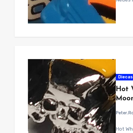
Diecast
Hot 
Moon
Peter.R
Hot Wh