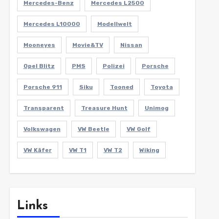
Mercedes-Benz
Mercedes L2500
Mercedes L10000
Modellwelt
Mooneyes
Movie&TV
Nissan
Opel Blitz
PMS
Polizei
Porsche
Porsche 911
Siku
Tooned
Toyota
Transparent
Treasure Hunt
Unimog
Volkswagen
VW Beetle
VW Golf
VW Käfer
VW T1
VW T2
Wiking
Links