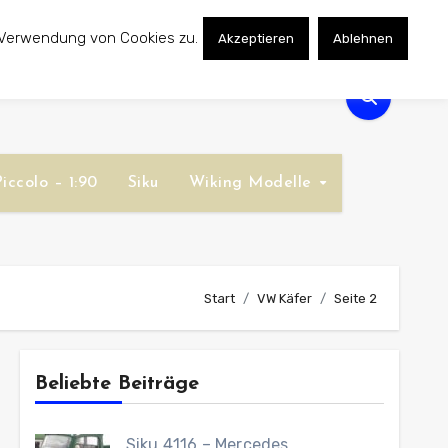
 Verwendung von Cookies zu.
Akzeptieren
Ablehnen
iccolo – 1:90
Siku
Wiking Modelle
Start
VW Käfer
Seite 2
Beliebte Beiträge
Siku 4116 – Mercedes