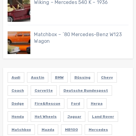
Wiking – Mercedes 540 K – 1936
Matchbox – ´80 Mercedes-Benz W123
Wagon
Audi
Austin
BMW
Büssing
Chevy
Coach
Corvette
Deutsche Bundespost
Dodge
Fire&Rescue
Ford
Herpa
Honda
Hot Wheels
Jaguar
Land Rover
Matchbox
Mazda
MB100
Mercedes