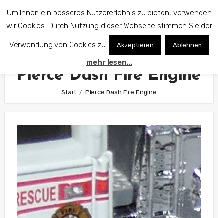
Zum
Um Ihnen ein besseres Nutzererlebnis zu bieten, verwenden
Inhalt
wir Cookies. Durch Nutzung dieser Webseite stimmen Sie der
springen
Verwendung von Cookies zu.
Akzeptieren
Ablehnen
mehr lesen...
Pierce Dash Fire Engine
Start
Pierce Dash Fire Engine