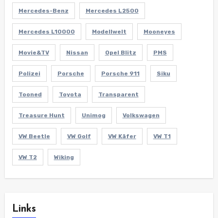
Mercedes-Benz
Mercedes L2500
Mercedes L10000
Modellwelt
Mooneyes
Movie&TV
Nissan
Opel Blitz
PMS
Polizei
Porsche
Porsche 911
Siku
Tooned
Toyota
Transparent
Treasure Hunt
Unimog
Volkswagen
VW Beetle
VW Golf
VW Käfer
VW T1
VW T2
Wiking
Links