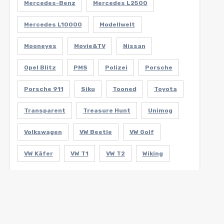
Mercedes-Benz
Mercedes L2500
Mercedes L10000
Modellwelt
Mooneyes
Movie&TV
Nissan
Opel Blitz
PMS
Polizei
Porsche
Porsche 911
Siku
Tooned
Toyota
Transparent
Treasure Hunt
Unimog
Volkswagen
VW Beetle
VW Golf
VW Käfer
VW T1
VW T2
Wiking
Links