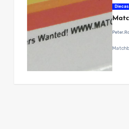
Diecast
Matc
Peter.R
Matchbo