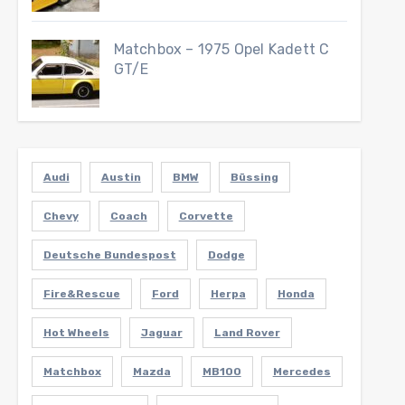
Matchbox – 1975 Opel Kadett C
GT/E
Audi
Austin
BMW
Büssing
Chevy
Coach
Corvette
Deutsche Bundespost
Dodge
Fire&Rescue
Ford
Herpa
Honda
Hot Wheels
Jaguar
Land Rover
Matchbox
Mazda
MB100
Mercedes