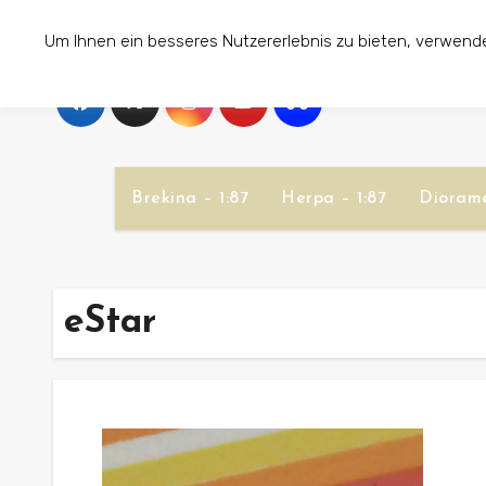
Zum
Um Ihnen ein besseres Nutzererlebnis zu bieten, verwend
Inhalt
springen
Brekina – 1:87
Herpa – 1:87
Diorame
eStar