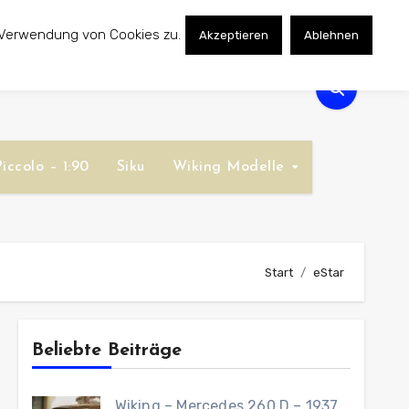
 Verwendung von Cookies zu.
Akzeptieren
Ablehnen
iccolo – 1:90
Siku
Wiking Modelle
Start
eStar
Beliebte Beiträge
Wiking – Mercedes 260 D – 1937