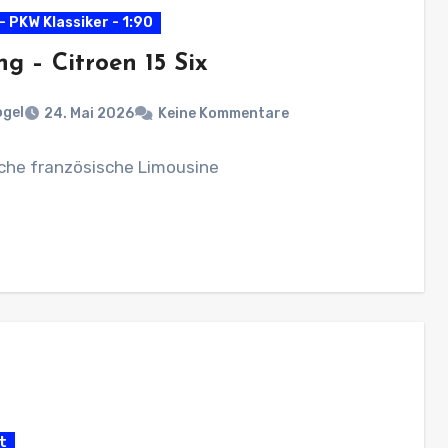
- PKW Klassiker - 1:90
g – Citroen 15 Six
ogel
24. Mai 2026
Keine Kommentare
sche französische Limousine
t