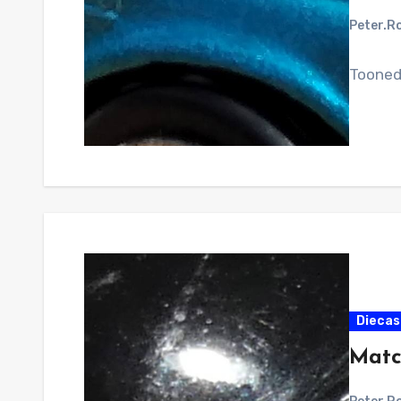
Peter.R
Tooned
Diecast
Matc