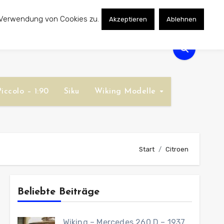
 Verwendung von Cookies zu.
Akzeptieren
Ablehnen
iccolo – 1:90
Siku
Wiking Modelle
Start
Citroen
Beliebte Beiträge
Wiking – Mercedes 260 D – 1937