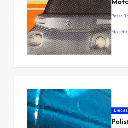
Matc
Peter.R
Matchb
Diecast
Polis