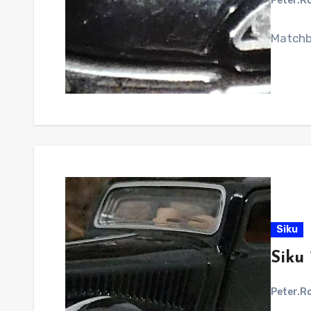
Peter.R
Matchb
Siku
Siku 
Peter.R