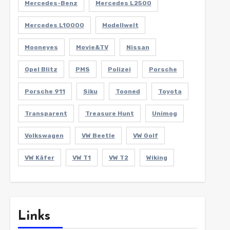
Mercedes-Benz
Mercedes L2500
Mercedes L10000
Modellwelt
Mooneyes
Movie&TV
Nissan
Opel Blitz
PMS
Polizei
Porsche
Porsche 911
Siku
Tooned
Toyota
Transparent
Treasure Hunt
Unimog
Volkswagen
VW Beetle
VW Golf
VW Käfer
VW T1
VW T2
Wiking
Links