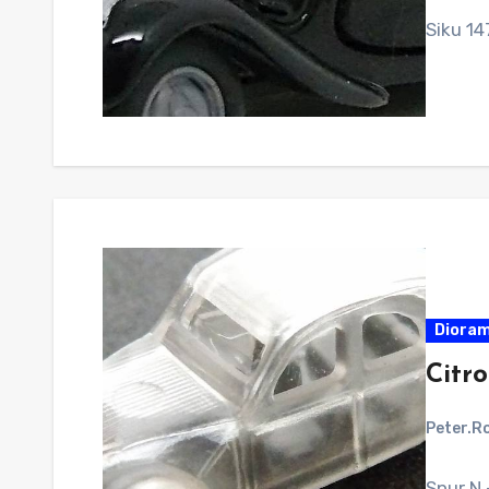
Siku 14
Dioram
Citro
Peter.R
Spur N 