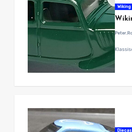
Wiking 
Wikin
Peter.R
Klassi
Diecas