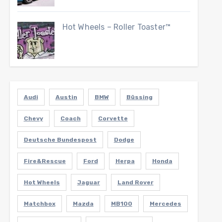
Hot Wheels – Roller Toaster™
Audi
Austin
BMW
Büssing
Chevy
Coach
Corvette
Deutsche Bundespost
Dodge
Fire&Rescue
Ford
Herpa
Honda
Hot Wheels
Jaguar
Land Rover
Matchbox
Mazda
MB100
Mercedes