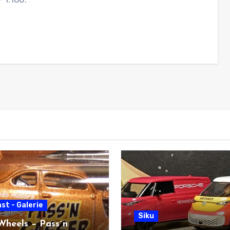
st - Galerie
Siku
Wheels – Pass´n