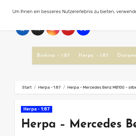
Zum
Um Ihnen ein besseres Nutzererlebnis zu bieten, verwend
Inhalt
springen
Brekina – 1:87
Herpa – 1:87
Diorame
Start
Herpa - 1:87
Herpa – Mercedes Benz MB100 – silb
Herpa - 1:87
Herpa – Mercedes Be