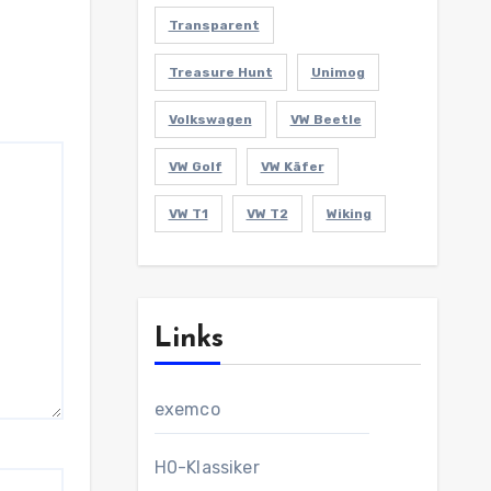
Transparent
Treasure Hunt
Unimog
Volkswagen
VW Beetle
VW Golf
VW Käfer
VW T1
VW T2
Wiking
Links
exemco
H0-Klassiker