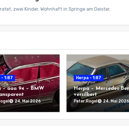
ratet, zwei Kinder. Wohnhaft in Springe am Deister.
 - 1:87
Herpa - 1:87
 – aaa 94 – BMW
Herpa – Mercedes-Be
ansparent
versilbert
Rogel
Peter.Rogel
24. Mai 2026
24. Mai 2026