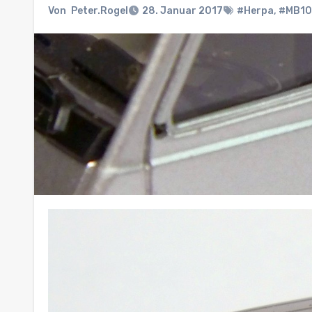
Von
Peter.Rogel
28. Januar 2017
#Herpa
,
#MB1