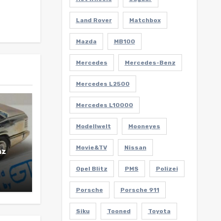
Land Rover
Matchbox
Mazda
MB100
Mercedes
Mercedes-Benz
Mercedes L2500
Mercedes L10000
Modellwelt
Mooneyes
Movie&TV
Nissan
nz
Opel Blitz
PMS
Polizei
Porsche
Porsche 911
Siku
Tooned
Toyota