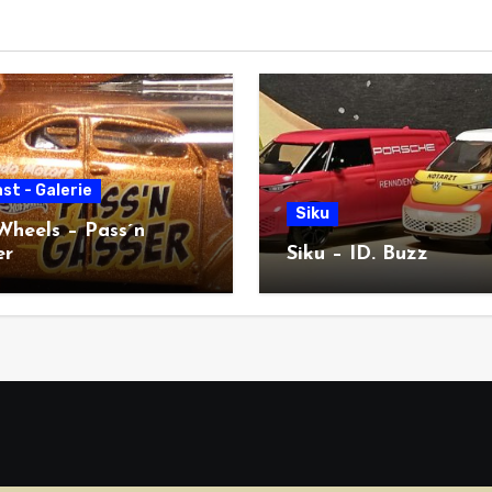
st - Galerie
Siku
Wheels – Pass´n
er
Siku – ID. Buzz