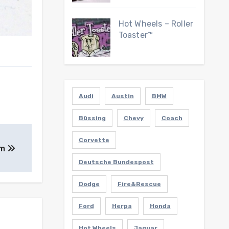
Hot Wheels – Roller
Toaster™
Audi
Austin
BMW
Büssing
Chevy
Coach
Corvette
am
Deutsche Bundespost
Dodge
Fire&Rescue
Ford
Herpa
Honda
Hot Wheels
Jaguar