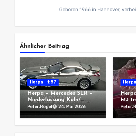
Geboren 1966 in Hannover, verhei
Ähnlicher Beitrag
Herpa - 1:87
Herpa
Herpa – Mercedes SLR –
Herpa
Niederlassung Köln/
M3 tr
Leverkusen
Peter.Rogel
Peter.
24. Mai 2026